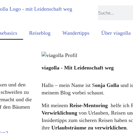
sebasics
Reiseblog
Wandertipps
Über viagolla
viagolla - Mit Leidenschaft weg
cken und den
Hallo – mein Name ist S
onja Golla
und ic
 schweifen zu
meinem Blog vorbei schaust.
gemacht und die
Mit meinem
Reise-Mentoring
helfe ich 
auf den Bäumen
Verwirklichung
von Urlauben, Reisen un
Insidertipps zum sicheren Reisen haben s
ihre
Urlaubsträume zu verwirklichen
.