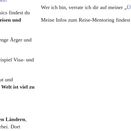
den?
Wer ich bin, verrate ich dir auf meiner „
Ü
sics findest du
eisen und
Meine Infos zum Reise-Mentoring findest
enge Ärger und
spiel Visa- und
ut und
e
Welt ist viel zu
nen Ländern
,
bei. Dort