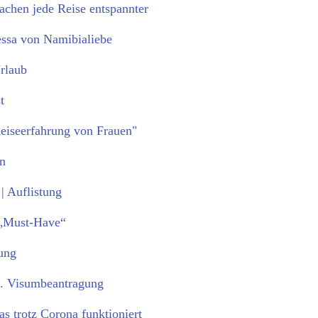
chen jede Reise entspannter
essa von Namibialiebe
rlaub
t
eiseerfahrung von Frauen"
en
 | Auflistung
 „Must-Have“
ung
kl. Visumbeantragung
as trotz Corona funktioniert