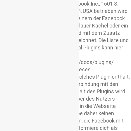
verwendet, welches von der Facebook Inc., 1601 S.
California Ave, Palo Alto, CA 94304, USA betrieben wird
(„Facebook“). Die Plugins sind an einem der Facebook
Logos erkennbar (weißes „f“ auf blauer Kachel oder ein
„Daumen hoch“-Zeichen) oder sind mit dem Zusatz
“Facebook Social Plugin” gekennzeichnet. Die Liste und
das Aussehen der Facebook Social Plugins kann hier
eingesehen werden:
https://developers.facebook.com/docs/plugins/.
Wenn ein Nutzer eine Webseite dieses
Onlineangebotes aufruft, die ein solches Plugin enthält,
baut sein Browser eine direkte Verbindung mit den
Servern von Facebook auf. Der Inhalt des Plugins wird
von Facebook direkt an den Browser des Nutzers
übermittelt und von dem Browser in die Webseite
eingebunden. Als als Anbieter habe daher keinen
Einfluss auf den Umfang der Daten, die Facebook mit
Hilfe dieses Plugins erhebt und informiere dich als