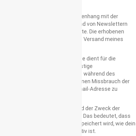
versendet.
In keinem Fall erfolgt im Zusammenhang mit der
Datenverarbeitung für den Versand von Newslettern
eine Weitergabe der Daten an Dritte. Die erhobenen
Daten werden ausschließlich zum Versand meines
Newsletters verwendet.
Die Erhebung deiner Email-Adresse dient für die
Zustellung des Newsletters. Sonstige
personenbezogene Daten werden während des
Anmeldevorgangs erhoben, um einen Missbrauch der
Dienste oder der verwendeten Email-Adresse zu
verhindern.
Die Daten werden gelöscht, sobald der Zweck der
Erhebung nicht mehr gegeben ist. Das bedeutet, dass
deine Email-Adresse solange gespeichert wird, wie dein
Abonnement des Newsletters aktiv ist.