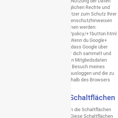
und die weitere Verarbeitung und Nutzung der Daten
durch Google sowie die diesbezüglichen Rechte und
Einstellungsmöglichkeiten der Nutzer zum Schutz Ihrer
Privatsphäre können Googles Datenschutzhinweisen
zu der “+1″-Schaltfläche entnommen werden:
http://www.google.com/intl/de/+/policy/+1button.html
und der FAQ: http://bit.ly/r3Qmer. Wenn du Google+
Mitglied bist und nicht möchtest, dass Google über
diesen Internetauftritt Daten über dich sammelt und
mit Ihren bei Google gespeicherten Mitgliedsdaten
verknüpft, musst du dich vor dem Besuch meines
Internetauftritts bei Google Plus ausloggen und die zu
Google gehörenden Cookies innerhalb des Browsers
löschen.
Nutzung der Twitter-Schaltflächen
Auf diesem Onlineangebot werden die Schaltflächen
des Dienstes Twitter eingesetzt. Diese Schaltflächen