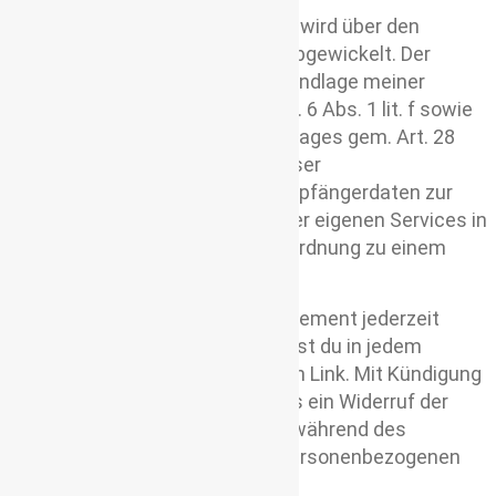
Der Versand meines Newsletters wird über den
Versanddienstleister MailerLite abgewickelt. Der
Versanddienstleister wird auf Grundlage meiner
berechtigten Interessen gem. Art. 6 Abs. 1 lit. f sowie
eines Auftragsverarbeitungsvertrages gem. Art. 28
Abs. 3 S.1 DSGVO eingesetzt. Dieser
Versanddienstleister kann die Empfängerdaten zur
Optimierung und Verbesserung der eigenen Services in
pseudonymer Form, d.h. ohne Zuordnung zu einem
Nutzer verwenden.
Du kannst dein Newsletter Abonnement jederzeit
kündigen. Zu diesem Zweck findest du in jedem
Newsletter einen entsprechenden Link. Mit Kündigung
des Abonnements wird gleichfalls ein Widerruf der
Einwilligung der Speicherung der während des
Anmeldeprozesses erhobenen personenbezogenen
Daten ermöglicht.