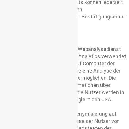
Laufende Kommentarabonnements können jederzeit
abbestellt werden. Hinweise zu den
Widerrufsmöglichkeiten sind in der Bestätigungsemail
enthalten.
Google Analytics
Ich nutze Google Analytics, einen Webanalysedienst
der Google Inc. („Google“). Google Analytics verwendet
sog. „Cookies“, Textdateien, die auf Computer der
Nutzer gespeichert werden und die eine Analyse der
Benutzung der Website durch sie ermöglichen. Die
durch den Cookie erzeugten Informationen über
Benutzung dieser Website durch die Nutzer werden in
der Regel an einen Server von Google in den USA
übertragen und dort gespeichert.
Im Falle der Aktivierung der IP-Anonymisierung auf
dieser Webseite, wird die IP-Adresse der Nutzer von
Google jedoch innerhalb von Mitgliedstaaten der