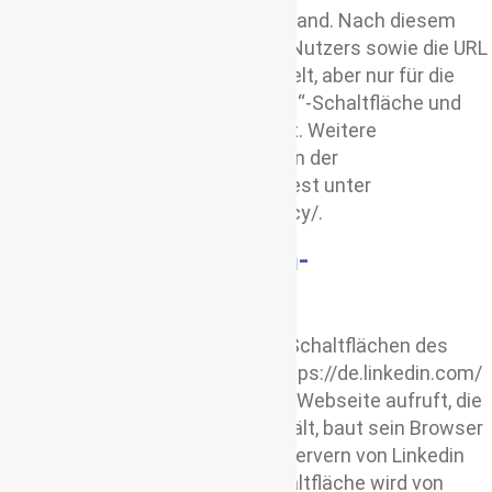
entsprechend seinem Kenntnisstand. Nach diesem
wird lediglich die IP-Adresse des Nutzers sowie die URL
der jeweiligen Webseite übermittelt, aber nur für die
Zwecke der Darstellung der „Pin It“-Schaltfläche und
zum Teilen des Inhalts verwendet. Weitere
Informationen hierzu finden sich in der
Datenschutzerklärung von Pinterest unter
http://pinterest.com/about/privacy/.
Nutzung der LinkedIn-
Schaltflächen
Auf diesem Angebot werden die Schaltflächen des
sozialen Netzwerkes LinkedIn, https://de.linkedin.com/
eingesetzt. Wenn ein Nutzer eine Webseite aufruft, die
eine „LinkedIn“-Schaltfläche enthält, baut sein Browser
eine direkte Verbindung mit den Servern von Linkedin
auf. Der Inhalt der „LinkedIn“-Schaltfläche wird von