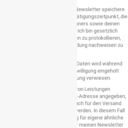
Im Rahmen der Anmeldung zum Newsletter speichere
ich den Anmelde- sowie den Bestätigungszeitpunkt, die
IP-Adresse des aufrufenden Rechners sowie deinen
Namen und deine Email-Adresse. Ich bin gesetzlich
dazu verpflichtet, die Anmeldungen zu protokollieren,
um eine ordnungsgemäße Anmeldung nachweisen zu
können.
Zur weiteren Verarbeitung deiner Daten wird während
des Anmeldeprozesses deine Einwilligung eingeholt
und auf meine Datenschutzerklärung verwiesen.
Hast du mich mit der Erbringung von Leistungen
beauftragt und hierbei eine E-Mail-Adresse angegeben,
kann diese anschließend durch mich für den Versand
meines Newsletters verwendet werden. In diesem Fall
wird ausschließlich Direktwerbung für eigene ähnliche
Waren oder Dienstleistungen über meinen Newsletter