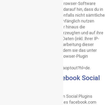
entsprechende Einstellung ihrer Browser-Software
verhindern. Ich weise dich jedoch darauf hin, dass du in
diesem Fall als Nutzerg gegebenenfalls nicht sämtliche
Funktionen meiner Website vollumfänglich nutzen
kannst. Die Nutzer können darüber hinaus die
Erfassung der durch das Cookie erzeugten und auf ihre
Nutzung der Website bezogenen Daten (inkl. Ihrer IP-
Adresse) an Google sowie die Verarbeitung dieser
Daten durch Google verhindern, indem sie das unter
dem folgenden Link verfügbare Browser-Plugin
herunterladen und installieren:
http://tools.google.com/dlpage/gaoptout?hl=de.
Verwendung von Facebook Social
Plugins
Auf diesem Onlineangebot werden Social Plugins
(„Plugins“) des sozialen Netzwerkes facebook.com