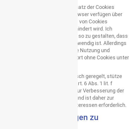
Als Nutzer kannst du auf den Einsatz der Cookies
Einfluss nehmen. Die meisten Browser verfügen über
eine Option mit der das Speichern von Cookies
eingeschränkt oder komplett verhindert wird. Ich
bemühe mich, das Onlineangebot so zu gestalten, dass
der Einsatz von Cookies nicht notwendig ist. Allerdings
weise ich dich darauf hin, dass die Nutzung und
insbesondere der Nutzungskomfort ohne Cookies unter
Umständen eingeschränkt sind.
Soweit nachfolgend nicht spezifisch geregelt, stütze
ich den Einsatz von Cookies auf Art. 6 Abs. 1 lit. f
DSGVO. Die Verarbeitung erfolgt zur Verbesserung der
Funktionsweise meiner Website und ist daher zur
Wahrung unserer berechtigten Interessen erforderlich.
Cookies und Meldungen zu
Zugriffszahlen