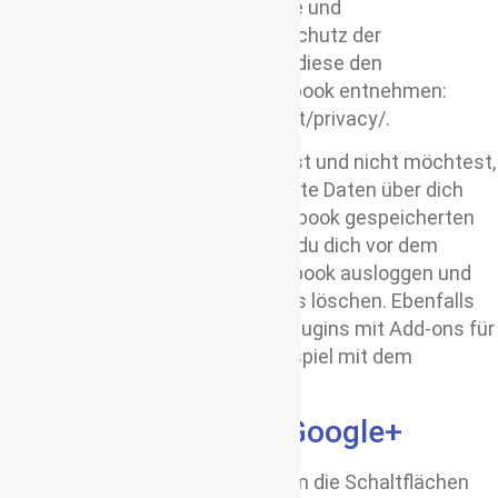
sowie die diesbezüglichen Rechte und
Einstellungsmöglichkeiten zum Schutz der
Privatsphäre der Nutzer , können diese den
Datenschutzhinweisen von Facebook entnehmen:
https://www.facebook.com/about/privacy/.
Wenn du ein Facebookmitglied bist und nicht möchtest,
dass Facebook über meine Website Daten über dich
sammelt und mit deinen bei Facebook gespeicherten
Mitgliedsdaten verknüpft, musst du dich vor dem
Besuch meiner Website bei Facebook ausloggen und
entsprechende Facebook-Cookies löschen. Ebenfalls
ist es möglich Facebook-Social-Plugins mit Add-ons für
den Browser zu blocken, zum Beispiel mit dem
„Facebook Blocker“.
+1 Schaltfläche von Google+
Auf diesem Onlineangebot werden die Schaltflächen