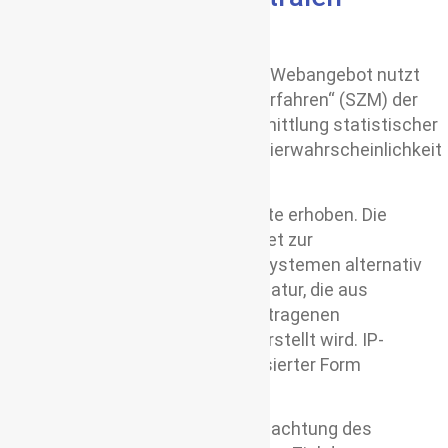
Messverfahrens
Meine Website und mein mobiles Webangebot nutzt
das „Skalierbare Zentrale Messverfahren“ (SZM) der
Kantar Germany GmbH für die Ermittlung statistischer
Kennwerte zur Ermittlung der Kopierwahrscheinlichkeit
von Texten.
Dabei werden anonyme Messwerte erhoben. Die
Zugriffszahlenmessung verwendet zur
Wiedererkennung von Computersystemen alternativ
ein Session-Cookie oder eine Signatur, die aus
verschiedenen automatisch übertragenen
Informationen deines Browsers erstellt wird. IP-
Adressen werden nur in anonymisierter Form
verarbeitet.
Das Verfahren wurde unter der Beachtung des