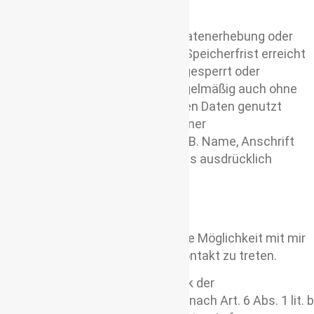
hierbei Art. 6 Abs. 1 lit. f DSGVO.
Nach Wegfall des Zweckes der Datenerhebung oder
wenn das Ende der gesetzlichen Speicherfrist erreicht
ist, werden die erhobenen Daten gesperrt oder
gelöscht. Meine Website kann regelmäßig auch ohne
die Weitergabe deiner persönlichen Daten genutzt
werden. Erfolgt eine Erhebung deiner
personenbezogenen Daten, wie z.B. Name, Anschrift
oder Email-Adresse, so erfolgt dies ausdrücklich
freiwillig.
Kontakt bei Fragen
Bei Fragen jeglicher Art hast du die Möglichkeit mit mir
per mail (info@viagolla.com) in Kontakt zu treten.
Die Datenverarbeitung zum Zweck der
Kontaktaufnahme mit mir erfolgt nach Art. 6 Abs. 1 lit. b