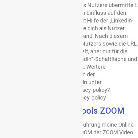
LinkedIn direkt an den Browser des Nutzers übermittelt.
Ich als Anbieter habe daher keinen Einfluss auf den
Umfang der Daten, die LinkedIn mit Hilfe der „LinkedIn-
Schaltfläche erhebt und informiere dich als Nutzer
entsprechend seinem Kenntnisstand. Nach diesem
wird lediglich die IP-Adresse des Nutzers sowie die URL
der jeweiligen Webseite übermittelt, aber nur für die
Zwecke der Darstellung der „LinkedIn“-Schaltfläche und
zum Teilen des Inhalts verwendet. Weitere
Informationen hierzu finden sich in der
Datenschutzerklärung von LinkedIn unter
https://de.linkedin.com/legal/privacy-policy?
trk=homepage-basic_footer-privacy-policy
Nutzung des Video-Tools ZOOM
Zur Anmeldung und für die Durchführung meine Online-
Kurse benutzen ich den Dienst ZOOM der ZOOM Video