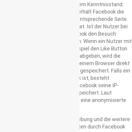
Nutzer daher entsprechend meinem Kenntnisstand:
Durch die Einbindung der Plugins erhält Facebook die
Information, dass ein Nutzer die entsprechende Seite
des Onlineangebots aufgerufen hat. Ist der Nutzer bei
Facebook eingeloggt, kann Facebook den Besuch
seinem Facebook-Konto zuordnen. Wenn ein Nutzer mit
den Plugins interagieren, zum Beispiel den Like Button
betätigen oder einen Kommentar abgeben, wird die
entsprechende Information von deinem Browser direkt
an Facebook übermittelt und dort gespeichert. Falls ein
Nutzer kein Mitglied von Facebook ist, besteht
trotzdem die Möglichkeit, dass Facebook seine IP-
Adresse in Erfahrung bringt und speichert. Laut
Facebook wird in Deutschland nur eine anonymisierte
IP-Adresse gespeichert.
Zweck und Umfang der Datenerhebung und die weitere
Verarbeitung und Nutzung der Daten durch Facebook