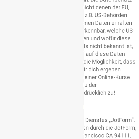
Standards der USA entsprechen nicht denen der EU,
weshalb das Risiko besteht, dass z.B. US-Behörden
Zugriff auf deine personenbezogenen Daten erhalten
können. Dabei ist für mich nicht erkennbar, welche US-
Behörden auf deine Daten zugreifen und wofür diese
Daten verwendet werden. Ebenfalls nicht bekannt ist,
wie lange die US-Behörden Zugriff auf diese Daten
haben. Es besteht letztlich daher die Möglichkeit, dass
sich daraus eventuell Nachteile für dich ergeben
können. Wenn du dich zu einem meiner Online-Kurse
über ZOOM anmeldest, stimmst du der
Datenübermittlung in die USA ausdrücklich zu!
Nutzung von Jotform
Ich nutze teilweise Formulare des Dienstes „JotForm“.
Der Dienst „JotForm“ wird betrieben durch die JotForm,
Inc. 111 Pine St. Suite 1815 San Francisco CA 94111,