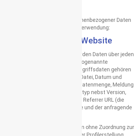
Email: info@viagolla.com
Website: www.viagolla.com
Erhebung und Speicherung personenbezogener Daten
sowie Art und Zweck und deren Verwendung:
Beim Besuch meiner Website
Beim Besuch meiner Website werden Daten über jeden
Zugriff auf mein Onlineangebot, sogenannte
Serverlogfiles, erhoben. Zu den Zugriffsdaten gehören
Name der abgerufenen Website, Datei, Datum und
Uhrzeit des Abrufs, übertragene Datenmenge, Meldung
über erfolgreichen Abruf, Browsertyp nebst Version,
das Betriebssystem des Nutzers, Referrer URL (die
zuvor besuchte Seite), IP-Adresse und der anfragende
Provider.
Ich verwende diese Protokolldaten ohne Zuordnung zur
Person des Nutzers oder sonstiger Profilerstellung,