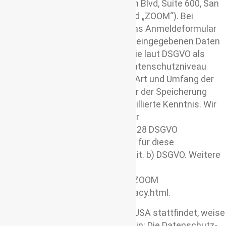
Communications Inc., 55 Almaden Blvd, Suite 600, San
Jose, CA 95113, USA (nachfolgend „ZOOM“). Bei
Anmeldung zu einem Kurs über das Anmeldeformular
auf unserer Webseite werden die eingegebenen Daten
an ZOOM in die USA übertragen, die laut DSGVO als
Drittland mit einem unsicheren Datenschutzniveau
gelten, und dort verarbeitet. Über Art und Umfang der
Verarbeitung sowie über die Dauer der Speicherung
durch ZOOM haben wir keine detaillierte Kenntnis. Wir
haben mit ZOOM einen Vertrag zur
Auftragsverarbeitung gemäß Art. 28 DSGVO
abgeschlossen. Rechtsgrundlage für diese
Verarbeitung ist Art. 6 Abs. 1 S. 1 lit. b) DSGVO. Weitere
Hinweise finden sich in den
Datenschutzbestimmungen von ZOOM
unter https://zoom.us/de-de/privacy.html.
Da eine Datenübermittlung in die USA stattfindet, weise
ich insbesondere auf Folgendes hin:
Die Datenschutz-