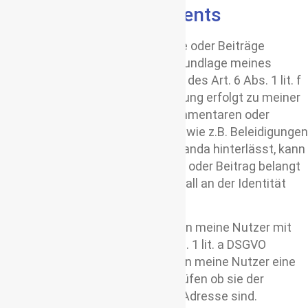
Kommentarabonnements
Hinterlassen Nutzer Kommentare oder Beiträge
werden deren IP-Adressen auf Grundlage meines
berechtigten Interesses im Sinne des Art. 6 Abs. 1 lit. f
DSGVO gespeichert. Die Speicherung erfolgt zu meiner
Sicherheit. Falls ein Nutzer in Kommentaren oder
Beiträgen widerrechtliche Inhalte wie z.B. Beleidigungen
oder verbotene politische Propaganda hinterlässt, kann
ich selbst für dessen Kommentar oder Beitrag belangt
werden. Daher bin ich in diesem Fall an der Identität
des Verfasser interessiert.
Die Nachfolgekommentare können meine Nutzer mit
deren Einwilligung gem. Art. 6 Abs. 1 lit. a DSGVO
abonnieren. In diesem Fall erhalten meine Nutzer eine
Bestätigungsemail, um zu überprüfen ob sie der
Inhaber der angegebenen E-Mail-Adresse sind.