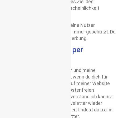
Datenschutzes entwickelt. Einziges Ziel des
Verfahrens ist es, die Kopierwahrscheinlichkeit
einzelner Texte zu ermitteln.
Zu keinem Zeitpunkt werden einzelne Nutzer
identifiziert. Deine Identität bleibt immer geschützt. Du
erhältst über das System keine Werbung.
Informationsversand per
Newsletter
E-Mails mit Neuigkeiten über mich und meine
Leistungen sende ich dir gerne zu, wenn du dich für
meinen Newsletter registrierst. Auf meiner Website
hast du die Möglichkeit meinen kostenfreien
Newsletter zu abonnieren. Selbstverständlich kannst
du dich jederzeit von meinem Newsletter wieder
abmelden. Eine Abmeldemöglichkeit findest du u.a. in
jeder E-Mail bzw. in jedem Newsletter.