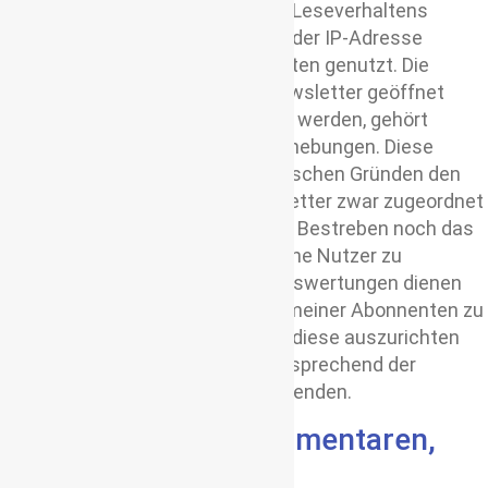
Daten, der Zielgruppen und deren Leseverhaltens
anhand deren Abruforte (mithilfe der IP-Adresse
bestimmbar) oder der Zugriffszeiten genutzt. Die
Feststellung, ob und wann die Newsletter geöffnet
werden und welche Links geklickt werden, gehört
ebenfalls zu den statistischen Erhebungen. Diese
Informationen können aus technischen Gründen den
einzelnen Empfängern der Newsletter zwar zugeordnet
werden. Es ist jedoch weder mein Bestreben noch das
des Versanddienstleisters, einzelne Nutzer zu
beobachten. Die statistischen Auswertungen dienen
mir dazu, die Lesegewohnheiten meiner Abonnenten zu
erkennen und meinen Inhalte auf diese auszurichten
oder unterschiedliche Inhalte entsprechend der
Interessen meiner Nutzer zu versenden.
Bei Nutzung von Kommentaren,
Beiträgen und