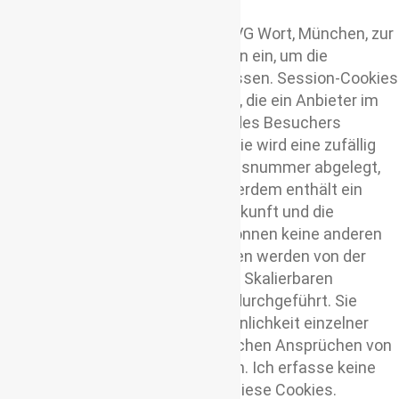
Ich setze „Session-Cookies“ der VG Wort, München, zur
Messung von Zugriffen auf Texten ein, um die
Kopierwahrscheinlichkeit zu erfassen. Session-Cookies
sind kleine Informationseinheiten, die ein Anbieter im
Arbeitsspeicher des Computers des Besuchers
speichert. In einem Session-Cookie wird eine zufällig
erzeugte eindeutige Identifikationsnummer abgelegt,
eine sogenannte Session-ID. Außerdem enthält ein
Cookie die Angabe über seine Herkunft und die
Speicherfrist. Session-Cookies können keine anderen
Daten speichern. Diese Messungen werden von der
Kantar Germany GmbH nach dem Skalierbaren
Zentralen Messverfahren (SZM) durchgeführt. Sie
helfen dabei, die Kopierwahrscheinlichkeit einzelner
Texte zur Vergütung von gesetzlichen Ansprüchen von
Autoren und Verlagen zu ermitteln. Ich erfasse keine
personenbezogenen Daten über diese Cookies.