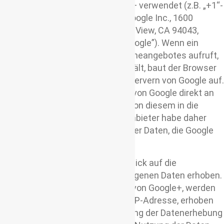
des sozialen Netzwerkes Google+ verwendet (z.B. „+1“-
Schaltfläche), welches von der Google Inc., 1600
Amphitheatre Parkway, Mountain View, CA 94043,
United States betrieben wird (“Google”). Wenn ein
Nutzer eine Webseite dieses Onlineangebotes aufruft,
die eine solche Schaltfläche enthält, baut der Browser
eine direkte Verbindung mit den Servern von Google auf.
Der Inhalt der Schaltflächen wird von Google direkt an
seinen Browser übermittelt und von diesem in die
Webseite eingebunden. Ich als Anbieter habe daher
keinen Einfluss auf den Umfang der Daten, die Google
mit den Schaltflächen erhebt.
Laut Google werden ohne einen Klick auf die
Schaltfläche keine personenbezogenen Daten erhoben.
Nur bei eingeloggten Mitgliedern von Google+, werden
solche Daten, unter anderem die IP-Adresse, erhoben
und verarbeitet. Zweck und Umfang der Datenerhebung