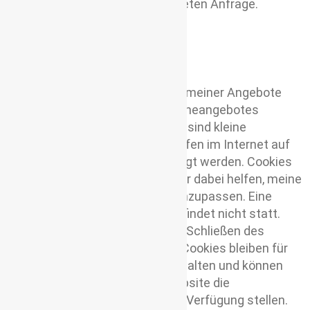
DSGVO auf Grundlage Ihrer konkreten Anfrage.
Cookies
Cookie Einstellungen ändern
Zur konsequenten Verbesserung meiner Angebote
setze ich im Rahmen meines Onlineangebotes
sogenannte Cookies ein. Cookies sind kleine
Textdateien, die während des Surfen im Internet auf
dem Computer der Nutzer abgelegt werden. Cookies
liefern mir statische Daten, die mir dabei helfen, meine
Website auf deine Bedürfnisse anzupassen. Eine
personenbezogene Verwendung findet nicht statt.
Einige Cookies werden nach dem Schließen des
Browsers gelöscht, permanente Cookies bleiben für
einen vorgegebenen Zeitraum erhalten und können
beim erneuten Aufruf meiner Website die
gespeicherten Informationen zur Verfügung stellen.