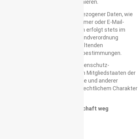
ihnen zustehenden Rechte informieren.
Jegliche Verarbeitung personenbezogener Daten, wie
z.B. Name, Anschrift, Telefonnummer oder E-Mail-
Adresse einer betroffenen Person erfolgt stets im
Einklang mit der Datenschutz-Grundverordnung
(DSGVO) und in der für
viagolla
geltenden
landesspezifischen Datenschutzbestimmungen.
Verantwortlicher im Sinne der Datenschutz-
Grundverordnung, sonstiger in den Mitgliedstaaten der
EU geltenden Datenschutzgesetze und anderer
Bestimmungen mit datenschutzrechtlichem Charakter
ist:
Reiseblog viagolla – mit Leidenschaft weg
Dipl. Ing. (FH) Sonja Golla
Albrecht-Dürer-Str. 39
89520 Heidenheim