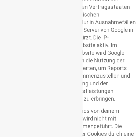
Europäischen Union oder in anderen Vertragsstaaten
des Abkommens über den Europäischen
Wirtschaftsraum zuvor gekürzt. Nur in Ausnahmefällen
wird die volle IP-Adresse an einen Server von Google in
den USA übertragen und dort gekürzt. Die IP-
Anonymisierung ist auf dieser Website aktiv. Im
Auftrag des Betreibers dieser Website wird Google
diese Informationen benutzen, um die Nutzung der
Website durch die Nutzer auszuwerten, um Reports
über die Websiteaktivitäten zusammenzustellen und
um weitere mit der Websitenutzung und der
Internetnutzung verbundene Dienstleistungen
gegenüber dem Websitebetreiber zu erbringen.
Die im Rahmen von Google Analytics von deinem
Browser übermittelte IP-Adresse wird nicht mit
anderen Daten von Google zusammengeführt. Die
Nutzer können die Speicherung der Cookies durch eine