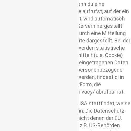
USA (im Folgenden „JotForm“). Wenn du eine
Internetseite auf meiner Webseite aufrufst, auf der ein
JotForm-Formular eingebunden ist, wird automatisch
eine Verbindung zu den JotForm-Servern hergestellt
und das eingebundene Formular durch eine Mitteilung
an deinen Browser auf der Webseite dargestellt. Bei der
Nutzung des JotForm Formulars werden statistische
Nutzungsdaten an JotForm übermittelt (u.a. Cookie)
sowie die in dem Formular von dir eingetragenen Daten.
Weitere Informationen dazu, wie personenbezogene
Daten durch JotForm verwendet werden, findest di in
der Datenschutzerklärung von JotForm, die
unter https://www.jotform.com/privacy/ abrufbar ist.
Da eine Datenübermittlung in die USA stattfindet, weise
ich insbesondere auf Folgendes hin:
Die Datenschutz-
Standards der USA entsprechen nicht denen der EU,
weshalb das Risiko besteht, dass z.B. US-Behörden