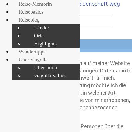
Zum
Reise-Mentorin
Inhalt
Suche
Reisebasics
springen
Reiseblog
Länder
Orte
Highlights
Wandertipps
Über viagolla
Ich freue mich über deinen Besuch auf meiner Website
Über mich
und dein Interesse an meinen Leistungen. Datenschutz
viagolla values
hat einen besonders hohen Stellenwert für mich.
Anhand meiner Datenschutzerklärung möchte ich die
Öffentlichkeit darüber informieren, in welcher Art,
Umfang und zu welchem Zweck die von mir erhobenen,
genutzten und verarbeiteten personenbezogenen
Daten verwendet werden.
Außerdem möchte ich betroffene Personen über die