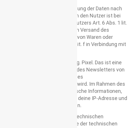
Rechtsgrundlage für die Verarbeitung der Daten nach
Anmeldung zum Newsletter durch den Nutzer ist bei
Vorliegen einer Einwilligung des Nutzers Art. 6 Abs. 1 lit.
a DSGVO. Rechtsgrundlage für den Versand des
Newsletters nach einem Verkauf von Waren oder
Dienstleistungen ist Art. 6 Abs. 1 lit. f in Verbindung mit
§ 7 Abs. 3 UWG.
Mein Newsletter enthält einen sog. Pixel. Das ist eine
pixelgroße Datei, die beim Öffnen des Newsletters von
meinem Server oder vom Server des
Versanddienstleisters abgerufen wird. Im Rahmen des
Abrufes werden zunächst technische Informationen,
wie Betriebssystem und Browser, deine IP-Adresse und
der Zeitpunkt des Abrufes erhoben.
Diese Informationen werden zur technischen
Optimierung der Services mit Hilfe der technischen