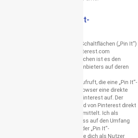
http://twitter.com/privacy.
Nutzung der Pinterest-
Schaltflächen
Auf diesem Angebot werden die Schaltflächen („Pin It“)
des Dienstes Pinterest, http://pinterest.com
eingesetzt. Mit Hilfe der Schaltflächen ist es den
Nutzern möglich, die Artikel des Anbieters auf deren
„Pinterest-Boards“ zu teilen.
Wenn ein Nutzer eine Webseite aufruft, die eine „Pin It“-
Schaltfläche enthält, baut sein Browser eine direkte
Verbindung mit den Servern von Pinterest auf. Der
Inhalt der „Pin It“-Schaltfläche wird von Pinterest direkt
an den Browser des Nutzers übermittelt. Ich als
Anbieter habe daher keinen Einfluss auf den Umfang
der Daten, die Pinterest mit Hilfe der „Pin It“-
Schaltfläche erhebt und informiere dich als Nutzer