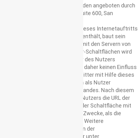
(z.B. „Twittern“ oder „Folgen“) werden angeboten durch
die Twitter Inc., 795 Folsom St., Suite 600, San
Francisco, CA 94107, USA.
Wenn ein Nutzer eine Webseite dieses Internetauftritts
aufruft, die einen solchen Button enthält, baut sein
Browser eine direkte Verbindung mit den Servern von
Twitter auf. Der Inhalt des Twitter-Schaltflächen wird
von Twitter direkt an den Browser des Nutzers
übermittelt. Ich als Anbieter habe daher keinen Einfluss
auf den Umfang der Daten, die Twitter mit Hilfe dieses
Plugins erhebt und informiert dich als Nutzer
entsprechend meines Kenntnisstandes. Nach diesem
wird lediglich die IP-Adresse des Nutzers die URL der
jeweiligen Webseite beim Bezug der Schaltfläche mit
übermittelt, aber nicht für andere Zwecke, als die
Darstellung des Buttons, genutzt. Weitere
Informationen hierzu finden sich in der
Datenschutzerklärung von Twitter unter