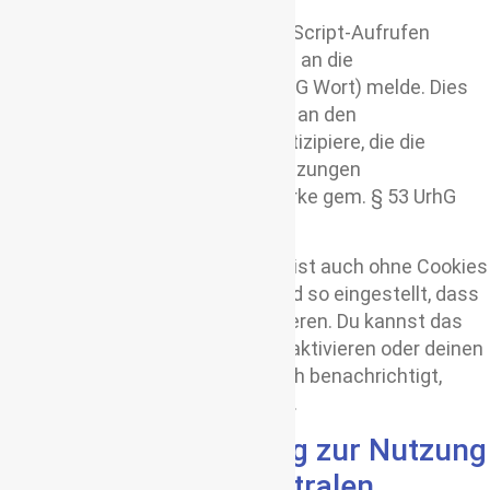
Viele meiner Seiten sind mit JavaScript-Aufrufen
versehen, über die ich die Zugriffe an die
Verwertungsgesellschaft Wort (VG Wort) melde. Dies
ermöglicht mir, dass ich als Autor an den
Ausschüttungen der VG Wort partizipiere, die die
gesetzliche Vergütung für die Nutzungen
urheberrechtlich geschützter Werke gem. § 53 UrhG
sicherstellt.
Eine Nutzung meines Angebotes ist auch ohne Cookies
möglich. Die meisten Browser sind so eingestellt, dass
sie Cookies automatisch akzeptieren. Du kannst das
Speichern von Cookies jedoch deaktivieren oder deinen
Browser so einstellen, dass er dich benachrichtigt,
sobald Cookies gesendet werden.
Datenschutzerklärung zur Nutzung
des Skalierbaren Zentralen