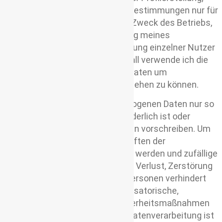
entsprechend den gesetzlichen Bestimmungen nur für
statistische Auswertungen zum Zweck des Betriebs,
der Sicherheit und der Optimierung meines
Onlineangebotes. Eine Identifizierung einzelner Nutzer
ist mir nicht möglich. In keinem Fall verwende ich die
erhobenen personenbezogenen Daten um
Rückschlüsse auf deine Person ziehen zu können.
Ich speichere deine personenbezogenen Daten nur so
lange, wie es für den Zweck erforderlich ist oder
gesetzliche Aufbewahrungsfristen vorschreiben. Um
sicherzustellen, dass die Vorschriften der
Datenschutzgesetze eingehalten werden und zufällige
oder vorsätzliche Manipulationen, Verlust, Zerstörung
oder der Zugriff unberechtigter Personen verhindert
wird, habe ich umfassende organisatorische,
vertragliche und technische Sicherheitsmaßnahmen
getroffen. Rechtsgrundlage der Datenverarbeitung ist