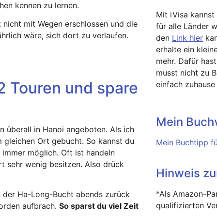
hen kennen zu lernen.
Mit iVisa kannst
t nicht mit Wegen erschlossen und die
für alle Länder 
hrlich wäre, sich dort zu verlaufen.
den
Link hier
kan
erhalte ein klein
mehr. Dafür has
musst nicht zu 
 2 Touren und spare
einfach zuhause
Mein Buchv
 überall in Hanoi angeboten. Als ich
m gleichen Ort gebucht. So kannst du
Mein Buchtipp fü
 immer möglich. Oft ist handeln
t sehr wenig besitzen. Also drück
Hinweis z
*Als Amazon-Par
on der Ha-Long-Bucht abends zurück
qualifizierten V
orden aufbrach.
So sparst du viel Zeit