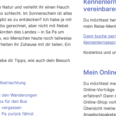
Kennenler
e Natur und verleiht ihr einen Hauch
vereinbare
o schlecht. Im Sonnenschein ist alles
gibt es zu entdecken? Ich habe ja mit
Du möchtest hera
s gerechnet, aber nicht mit Nebel.
mein Reise-Ment
Norden des Landes – in Sa Pa um
Dann buche gern
n, wo Menschen heute noch teilweise
Kennenlerngespr
iten ihr Zuhause mit dir teilen. Ein
Kostenlos und un
gebe dir Tipps, wie auch dein Besuch
Mein Onli
 Übernachtung
Du möchtest me
Online-Vorträge
nd den Wanderungen
erfahren? Dann 
ps für den Bus
Online-Shop vorb
t vergessen
Übersicht meine
Pa zurück fährst
Angebotspakete 