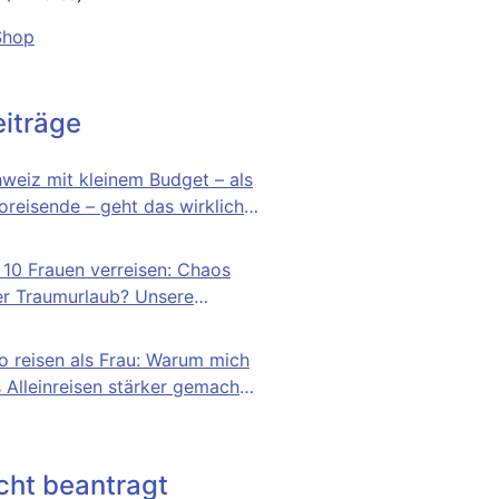
Shop
iträge
weiz mit kleinem Budget – als
oreisende – geht das wirklich?
n Selbstversuch
 10 Frauen verreisen: Chaos
r Traumurlaub? Unsere
lichen Erfahrungen
o reisen als Frau: Warum mich
 Alleinreisen stärker gemacht
icht beantragt