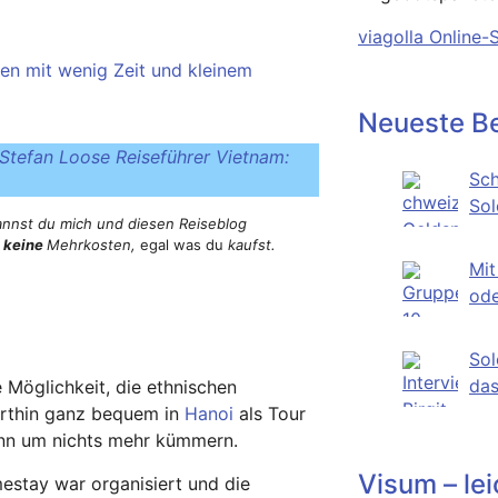
viagolla Online-
en mit wenig Zeit und kleinem
Neueste Be
 Stefan Loose Reiseführer Vietnam:
Sch
Sol
kannst du mich und diesen Reiseblog
Mei
t
keine
Mehrkosten,
egal was du
kaufst.
Mit
ode
ehr
Sol
das
 Möglichkeit, die ethnischen
hat
orthin ganz bequem in
Hanoi
als Tour
ann um nichts mehr kümmern.
Visum – le
stay war organisiert und die