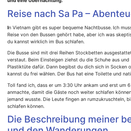
und eine Übernachtung.
Reise nach Sa Pa – Abente
I
n Vietnam gibt es super bequeme Nachtbusse.
Ich mus
Reise von den Bussen gehört habe, aber ich was skeptis
du kannst wirklich im Bus schlafen.
Die Busse sind mit drei Reihen Stockbetten ausgestatt
verstaut. Beim Einsteigen ziehst du die Schuhe aus un
Plastiktüte dafür. Dann begibst du dich sich in Socken 
kannst du frei wählen. Der Bus hat eine Toilette und na
Toll fand ich, dass er um 3:30 Uhr ankam und erst um 6
anmachte, damit die Gäste noch weiter schlafen können
jemand wusste. Die Leute fingen an rumzukruschteln, bi
schlafen können.
Die Beschreibung meiner be
und den Wanderungen