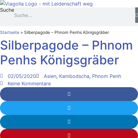
Zum
Suche
Inhalt
springen
Startseite
»
Silberpagode – Phnom Penhs Königsgräber
Silberpagode – Phnom
Penhs Königsgräber
02/05/2020
Asien
,
Kambodscha
,
Phnom Penh
Keine Kommentare