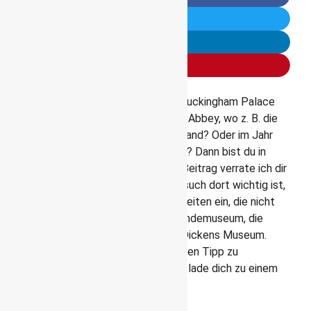
Du wolltest schon immer einmal den Buckingham Palace
der Queen sehen und zur Westminster Abbey, wo z. B. die
Hochzeit von William und Kate stand fand? Oder im Jahr
2023 die Krönung von König Charles III? Dann bist du in
Londons Westend
richtig. In diesem Beitrag verrate ich dir
aber nicht nur alles, was für deinen Besuch dort wichtig ist,
sondern gehe auch auf Sehenswürdigkeiten ein, die nicht
ganz so bekannt sind, wie das Naturkundemuseum, die
Churchill War Rooms und das Charles Dickens Museum.
Zum Abschluss bekommst du noch einen Tipp zu
Schiffstouren auf der Themse und ich lade dich zu einem
Spaziergang in die Stadtparks ein.