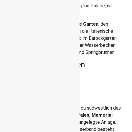
davon. Er gehört eigentlich zum Kensington Palace, ist
jedoch frei zugänglich.
Hier befindet sich auch der
Italienische Garten
, den
Königin Victoria 1860 zum Andenken an die Italienische
Renaissance hier errichten ließ. Dort wo im Barockgarten
die eigentlichen Parterre liegen, sind hier Wasserbecken
angelegt – geschmückt mit Statuen und Springbrunnen.
Lady Dianas Gedenkgarten
Im den Kensington Gardens
findest du auch den
Gendenkgarten für Lady Diana
Ein Gedenken aus kürzerer Zeit findest du südwestlich des
Serpentine. Den
Diana, Princess of Wales, Memorial
Playground.
Es ist eine wunderschön angelegte Anlage,
die aus einem als Ring angelegten Wasserband besteht.