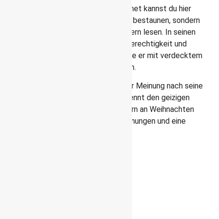
Besonderes. Unter dem Dach angeordnet kannst du hier
nicht nur die Spielsachen seiner Kinder bestaunen, sondern
auch bekannte Zitate aus seinen Büchern lesen. In seinen
Büchern ging es immer im die Armut, Gerechtigkeit und
Zusammengehörigkeit und so prangerte er mit verdecktem
Zeigefinger die Zustände seiner Zeit an.
Die bekannteste Geschichte ist meiner Meinung nach seine
Weihnachtsgeschichte
, denn jeder kennt den geizigen
Ebenezer Scrooge, der von drei Geistern an Weihnachten
besucht wird. Es gibt zahlreiche Verfilmungen und eine
stammt sogar von Walt Disney.
City Cruises
Eine Schiffsrundfahrt ist eine
tolle Gelegenheit die Stadt zu