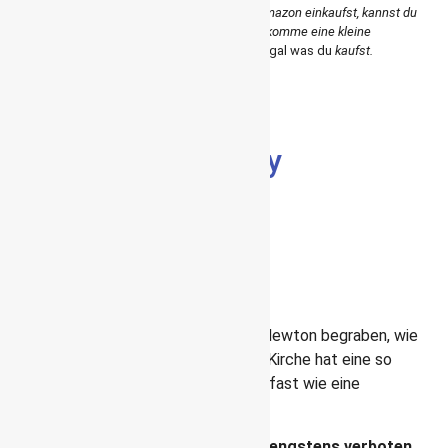
*
Affiliate-Link – Wenn du über diesen Link bei Amazon einkaufst, kannst du
mich und diesen Reiseblog unterstützen. Ich bekomme eine kleine
Provision dafür und du hast
keine
Mehrkosten,
egal was du
kaufst.
Westminster Abbey
Westminster Abbey ist nicht
zu übersehen und da es ein
Touristenmagnet ist, solltest
du hier morgens starten
In Westminster Abbey liegt Sir Isaac Newton begraben, wie
alle
„Sakrileg“-Fans
wissen, aber die Kirche hat eine so
beeindruckende Geschichte, dass das fast wie eine
Lappalie klingt.
Innen ist fotografieren übrigens strengstens verboten