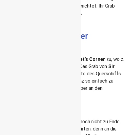
von Schottland
und wurde 1587 hingerichtet. Ihr Grab
befindet sich
rechts der Lady Chape
l.
Gräber weiterer
Persönlichkeiten in der
Westminster Abbey
Nicht ganz so tragisch geht es am
Poet’s Corner
zu, wo z.
B.
Charles Dickens
begraben wurde. Das Grab von
Sir
Isaac Newton
befindet sich in der Mitte des Querschiffs
im
Scientist’s Corner.
Es ist nicht ganz so einfach zu
finden, da es nicht wie die anderen Gräber an den
Außenseiten angeordnet ist.
Außerhalb der Kirche
Damit ist die Besichtigung aber lange noch nicht zu Ende.
Es gibt noch die Außengebäude und Gärten, denn an die