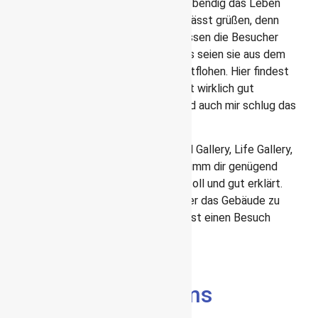
Dinosaurier-Galerie ab. Hier wird sehr lebendig das Leben
dieser Tiere geschildert. Jurasic Park lässt grüßen, denn
animierte Raptoren auf den Vitrinen lassen die Besucher
gruseln. Sie schauen wirklich so aus, als seien sie aus dem
geheimen Labor gleich um die Ecke entflohen. Hier findest
du auch einen brüllenden T-Rex. Das ist wirklich gut
gemacht. Kinder lieben den Bereich und auch mir schlug das
Herz höher.
Weitere Ausstellungen sind die Mineral Gallery, Life Gallery,
Earth Gallery und das Darwin Centre. Nimm dir genügend
Zeit, denn die Ausstellung ist wirklich toll und gut erklärt.
Und vergiss nicht, dir auch immer wieder das Gebäude zu
betrachten. Ich finde schon allein das ist einen Besuch
wert!
Churchill War Rooms