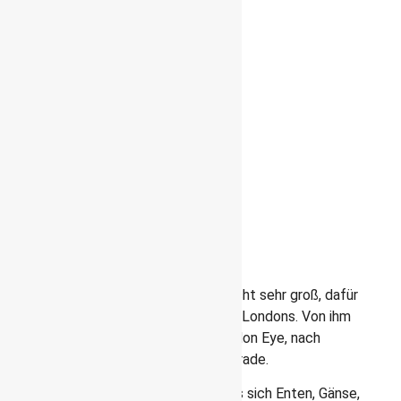
St. James Park
Green Park
Hyde Park
Kensington Garden
Albert Memorial
Hier kurz die Unterschiede:
St. James Park
St. Jame’s Park liegt westlich
des Buckingham Palace
St. James Park ist mit seinen 23 ha nicht sehr groß, dafür
aber der gepflegteste königliche Park Londons. Von ihm
hast du einen tollen Blick auf das London Eye, nach
Westminster und zur Horse Guards Parade.
Seine Mitte ziert ein Teich, auf dem es sich Enten, Gänse,