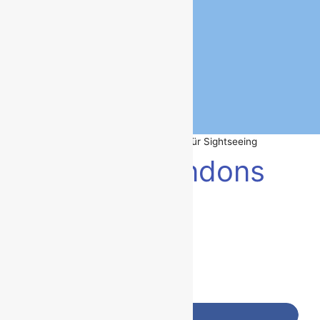
Reiseblog
Länder
Orte
Highlights
Wandertipps
Über viagolla
Über mich
viagolla values
Startseite
»
Westend – Londons Hotspot für Sightseeing
Westend – Londons
Hotspot für
Sightseeing
10/04/2024
England
,
Europa
,
Großbritannien
,
London
Keine Kommentare