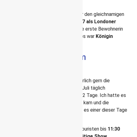
jedem Londonbesuch
1705 wurde das Buckingham Hause für den gleichnamigen
Herzog gebaut und dient erst seit
1837 als Londoner
Residenz der königlichen Familie.
Die erste Bewohnerin
des 775 Zimmer umfassenden Palastes war
Königin
Victoria
.
Die Wachablösung am
Buckingham Palace
Jeder Londonbesucher:in möchte natürlich gern die
Wachablösung sehen, die von April bis Juli täglich
stattfindet und das restliche Jahr alle 2 Tage. Ich hatte es
nicht geplant, doch als ich hier entlang kam und die
Menschenmassen sah, wusste ich, das es einer dieser Tage
sein musste.
So entschied ich mich, doch wie alle Touristen bis
11:30
Uhr auszuharren und mir die 40 minütige Show