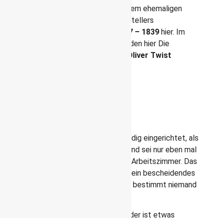
Das Charles Dickens Museum ist in einem ehemaligen
Wohnhaus des viktorianischen Schriftstellers
untergebracht. Er wohnte nur von
1837 – 1839
hier. Im
Ganzen also nur 2,5 Jahre. Jedoch wurden hier Die
Pickwickier, Nicholas Nickleby und Oliver Twist
geschrieben.
Das Charles Dickens Museum
ist so hergerichtet, als wohne
die Familie Dickens hier noch
Das vierstöckige Gebäude ist so lebendig eingerichtet, als
wohnte hier noch die Familie Dickens und sei nur eben mal
kurz weg. Beeindruckend fand ich sein Arbeitszimmer. Das
hatte doch wesentlich mehr Stil, als mein bescheidendes
Reich. Meinen Schreibtisch bewundert bestimmt niemand
in 200 Jahren.
Auch das Spielzimmer für seine 10 Kinder ist etwas