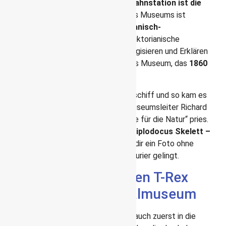
zur Besichtigung ein.
Die nächste U-Bahnstation ist die
South Kensington.
Die Sammlung des Museums ist
genauso beeindruckend, wie das
Romanisch-
Byzantinische Gebäude
an sich. Die viktorianische
Leidenschaft für das Sammeln, Katalogisieren und Erklären
der Natur war der Grundstein für dieses Museum, das
1860
hier eröffnet wurde.
Die Central Hall gleicht einem Kirchenschiff und so kam es
auch zu dem Ausspruch des ersten Museumsleiter Richard
Owen, der das Gebäude als „Kathedrale für die Natur“ pries.
Dominiert wird es von einem riesigen
Diplodocus Skelett –
Dippy
genannt. Ich glaube kaum, dass dir ein Foto ohne
Leute vor diesem beeindruckenden Saurier gelingt.
Auch Raptoren und den T-Rex
findest du im Nationalmuseum
Viele biegen aufgrund dieses Sauriers auch zuerst in die