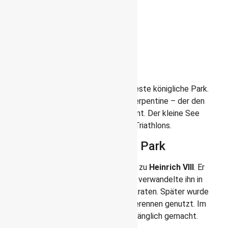
dort pflückte.
Hyde Park
Hyde Park ist der bekannteste
Park in Londons Westend
Hyde Park ist der größte und bekannteste königliche Park.
Seine 142 ha umfassen einen See – Serpentine – der den
Park von den Kensington Gardens trennt. Der kleine See
war 2012 sogar Teil des olympischen Triathlons.
Die Geschichte des Hyde Park
Seine Geschichte geht weit zurück bis zu
Heinrich VIII
. Er
nahm den Park 1536 der Kirche ab und verwandelte ihn in
ein Jagdrevier für den Adel und Aristokraten. Später wurde
er für Duelle, Hinrichtungen und Pferderennen genutzt. Im
17. Jh. wurde er der Öffentlichkeit zugänglich gemacht.