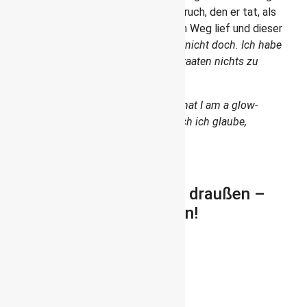
Besonders nett finde ich seinen Ausspruch, den er tat, als
er dem US-Präsidenten nackt über den Weg lief und dieser
sich diskret abwendeten wollte: „
Aber nicht doch. Ich habe
vor dem Präsidenten der Vereinigten Staaten nichts zu
verbergen
“. Oder
„We are all worms. But I believe that I am a glow-
worm“ (Wir sind alle Würmer. Doch ich glaube,
dass ich ein Glühwürmchen bin).
Winston Churchill
An alle Glühwürmchen da draußen –
vergesst nicht zu leuchten!
Trafalgar Square