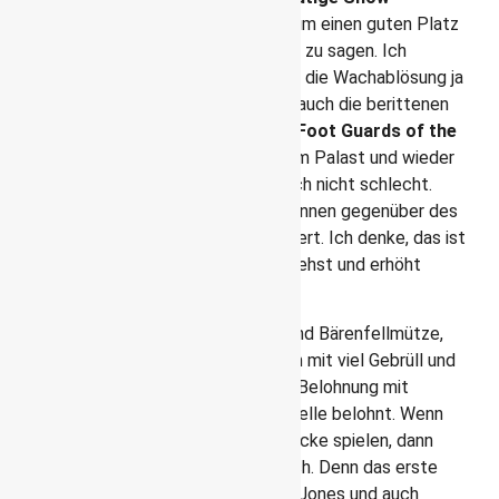
anzusehen. Du solltest zeitig da sein, um einen guten Platz
zu erwischen. Wo dieser ist, ist schwer zu sagen. Ich
wartete vor dem Gitter zum Palast, da die Wachablösung ja
im Palast stattfindet. Jedoch kommt auch die berittenen
Horse Guards und die Soldaten der Foot Guards of the
Household Regiment
marschieren zum Palast und wieder
weg. So ist ein Platz an der Straße auch nicht schlecht.
Viele hatten sich zudem auf einem Brunnen gegenüber des
Palastes einen Aussichtspunkt gesichert. Ich denke, das ist
auch nicht verkehrt, da du da beides siehst und erhöht
stehst.
Die Soldaten mit ihrer roten Uniform und Bärenfellmütze,
die die Königsfamilie schützen, werden mit viel Gebrüll und
Marschieren abgelöst und werden zur Belohnung mit
mehreren Musikstücken der Militärkapelle belohnt. Wenn
du jetzt denkst, dass die nur Militärstücke spielen, dann
wirst du ebenso überrascht sein, wie ich. Denn das erste
Stück war die Titelmelodie zu Indiana Jones und auch