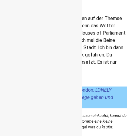
erkunden
Im London-Pass sind auch Schiffstouren auf der Themse
enthalten. Sehr praktisch und schön, wenn das Wetter
mitspielt. So bin ich Strecke von den Houses of Parliament
zur Tower Bridge gefahren. Lass einfach mal die Beine
ausruhen und genieße den Blick auf die Stadt. Ich bin dann
später wieder die selbe Strecke zurück gefahren. Du
solltest schauen, wie du das Ticket einsetzt. Es ist nur
begrenzt gültig.
Mein Tipp für deinen Reiseführer
für London:
LONELY
PLANET Reiseführer London: Eigene Wege gehen und
Einzigartiges erleben.
*
Affiliate-Link – Wenn du über diesen Link bei Amazon einkaufst, kannst du
mich und diesen Reiseblog unterstützen. Ich bekomme eine kleine
Provision dafür und du hast
keine
Mehrkosten,
egal was du
kaufst.