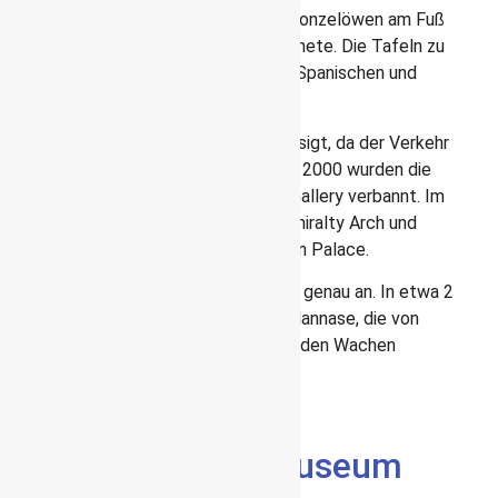
wacht über den Platz und seine vier Bronzelöwen am Fuß
der Säule sind beliebte Publikumsmagnete. Die Tafeln zu
Füßen der Säule wurde aus eroberten Spanischen und
Französischen Kanonen gegossen.
Der Platz wurde lange Zeit vernachlässigt, da der Verkehr
direkt darum floss, doch seit dem Jahr 2000 wurden die
Autos auf die Nordseite der National Gallery verbannt. Im
Südwesten des Platzes steht der Admiralty Arch und
dahinter führt die Mall zum Buckingham Palace.
Schau dir den mittleren der drei Bögen genau an. In etwa 2
m Höhe befindet sich dort eine Porzellannase, die von
Nelson stammen soll. Die vorbei reitenden Wachen
berühren sie als Glücksbringer.
Charles Dickens Museum