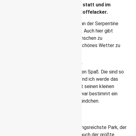
1851 fand hier eine Weltausstellung statt und im
Zweiten Weltkrieg diente er als Kartoffelacker.
Heute ist er ein gemütlicher Park, der an der Serpentine
sogar einen Bootsverleih zu bieten hat. Auch hier gibt
wieder unzählige Wasservögel und Menschen zu
beobachten. Ein wunderbarer Ort, um schönes Wetter zu
genießen.
Eigentlich soll man es ja nicht tun, aber
eichhörnchenfüttern macht dort riesigen Spaß. Die sind so
zahm, dass sie aus der Hand fressen. Und ich werde das
Gefühl nie vergessen, als sich eines mit seinen kleinen
Pfoten in meiner Hand abstützte. Sie war bestimmt ein
Mädchen, denn sie hatte ganz kalte Händchen.
Kensington Gardens
Kensington Gardens ist der abwechslungsreichste Park, der
hier beschriebenen ist und mit 275 ha auch der größte