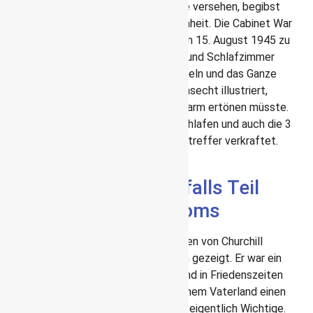
in den Krieg ein
. Mit einem Audioguide versehen, begibst
du dich auf eine Reise in die Vergangenheit. Die Cabinet War
Rooms sehen fast genauso aus, wie am 15. August 1945 zu
Kriegsende. Du kannst Churchills Büro und Schlafzimmer
besuchen, durch den Kartenraum wandeln und das Ganze
wird mit Schaufensterpuppen so lebensecht illustriert,
dass du meinst, dass bald ein Fliegeralarm ertönen müsste.
Churchill hat hier aber nur dreimal geschlafen und auch die 3
m dicke Betondecke hätte keinen Volltreffer verkraftet.
Aber dazu kam es zum Glück ja nicht.
Ein Museum ist ebenfalls Teil
der Churchill War Rooms
In einem Museum wird zudem das Leben von Churchill
beleuchtet und auch seine Schwächen gezeigt. Er war ein
launischer und eigenwilliger Politiker und in Friedenszeiten
nicht sehr gut. Aber im Krieg hat er seinem Vaterland einen
guten Dienst erwiesen und das ist das eigentlich Wichtige.