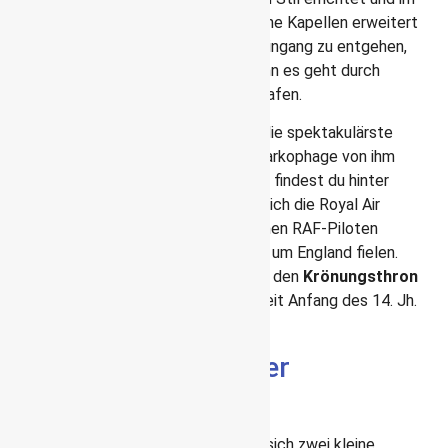
Laufe der Jahrhunderte durch zahlreiche Kapellen erweitert
worden. Um den Warteschlangen am Eingang zu entgehen,
solltest du früh morgens kommen, denn es geht durch
einen Sicherheitsbereich wie am Flughafen.
Die
Lady Chapel von Heinrich VII
ist die spektakulärste
dieser Kapellen. Die reich verzierten Sarkophage von ihm
und seiner Gemahlin Elisabeth von York findest du hinter
dem Altar. Neben dem Altar befindet sich die Royal Air
Force Chapel, die an die 1.500 gefallenen RAF-Piloten
erinnert, die während der Luftschlacht um England fielen.
Im Vestibül der Lady Chapel kannst du den
Krönungsthron
bewundern, auf dem alle Monarchen seit Anfang des 14. Jh.
gekrönt wurden.
3 berühmte Frauen der
Geschichte
Beiderseits der Lady Chapel befinden sich zwei kleine