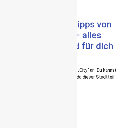
Wollen wir starten?
Prima!
Hier kommen die Tipps von
mir zum Westend – alles
selbst getestet und für dich
aufgeschrieben:
Das West End schließt westlich an die „City“ an. Du kannst
die Attraktionen alle zu Fuß erkunden, da dieser Stadtteil
nicht sehr groß ist.
Westminster Abbey
Buckingham Palace
Queen’s Gallery
Parks
St. James Park