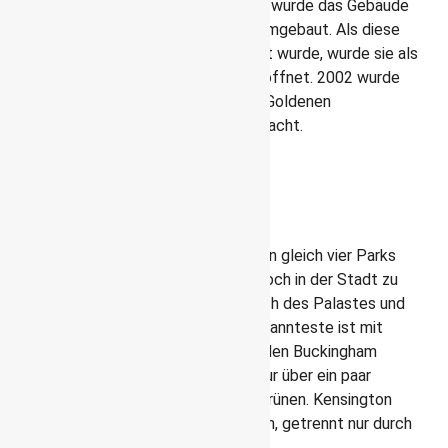
Ursprünglich als Wintergarten geplant, wurde das Gebäude
von
Königin Victoria
in eine Kapelle umgebaut. Als diese
1940 durch einen Luftangriffe zerstört wurde, wurde sie als
Galerie wieder aufgebaut und 1962 eröffnet. 2002 wurde
die Ausstellungsfläche anlässlich des Goldenen
Thronjubiläum von Elisabeth II verdreifacht.
Londons Parks
Rund um den Buckingham Palace liegen gleich vier Parks
und ich war überrascht, wie viel Grün doch in der Stadt zu
sehen ist. St. Jame’s Park liegt westlich des Palastes und
schließt an den Green Park an. Der bekannteste ist mit
Sicherheit der Hyde Park, der fast an den Buckingham
Palace Garden anschließt. Du musst nur über ein paar
Straßen und schon bist du wieder im Grünen. Kensington
Gardens schließen an den Hyde Park an, getrennt nur durch
den See Serpentine