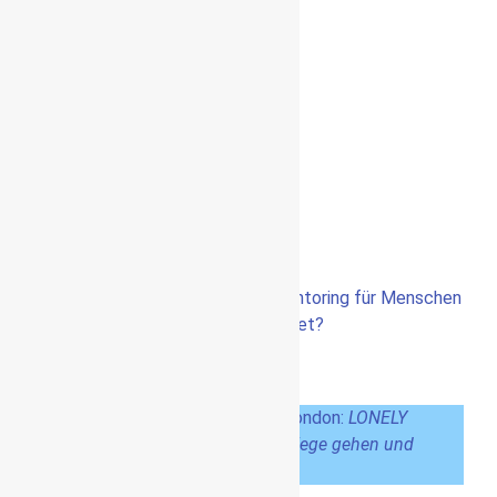
Green Park
Hyde Park
Kensington Garden
Albert Memorial
Natural History Museum
Churchill War Rooms
Trafalgar Square
Charles Dickens Museum
City Cruises
Fazit zum Westend London
Weitere Reiseziele in London?
Kennst du schon mein Reise-Mentoring für Menschen
mit wenig Zeit und kleinem Budget?
Mein Tipp für deinen Reiseführer
für London:
LONELY
PLANET Reiseführer London: Eigene Wege gehen und
Einzigartiges erleben.