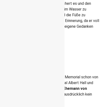
Das Wasser fließt mal still, dann plätschert es und den
Besuchern ist es ausdrücklich erlaubt, im Wasser zu
planschen, die Schuhe auszuziehen und die Füße zu
erfrischen. Ein wirklich schöner Ort der Erinnerung, da er voll
Leben strotzt und trotzdem Raum für eigene Gedanken
lässt.
Albert Memorial
Im Albert Memorial findest du
4 Kontinente dargestellt, so
wie hier Afrika
Vom Kensington Garden ist das Albert Memorial schon von
weitem zu sehen. Es steht vor der Royal Albert Hall und
wurde zum Gedenken an
Albert, dem Ehemann von
Königin Victoria
errichtet, obwohl er ausdrücklich kein
Denkmal wollte.