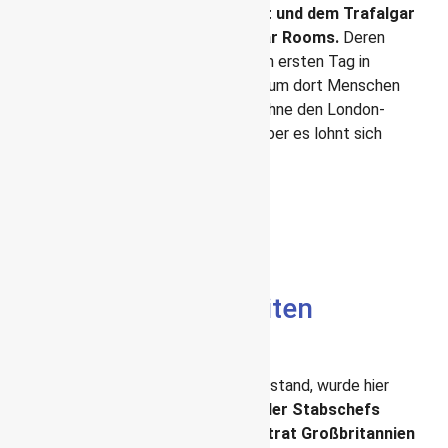
Zwischen den Houses of Parliament und dem Trafalgar
Sqare befinden sich die Churchill War Rooms.
Deren
Eingang ist recht unspektakulär und am ersten Tag in
London hatte ich mich gewundert, warum dort Menschen
Schlange stehen. Ich muss zugeben, ohne den London-
Pass hätte ich sie nicht angeschaut, aber es lohnt sich
wirklich.
In den Churchill War Rooms
wirst du mitten in den Zweiten
Weltkrieg zurück versetzt
Bunker aus dem Zweiten
Weltkrieg
Als Ende August 1939 der Krieg bevor stand, wurde hier
unterirdisch die
Kommandozentrale der Stabschefs
eingerichtet.
Am 3. September 1939 trat Großbritannien