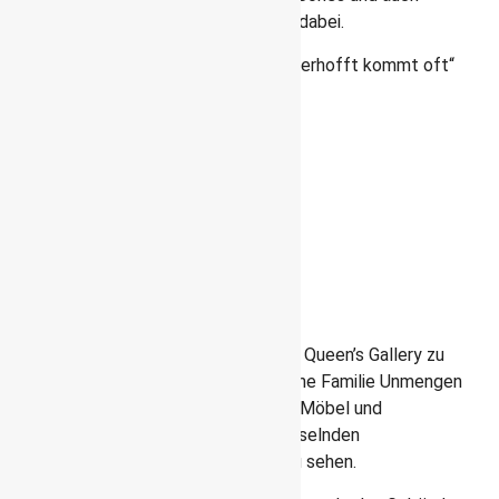
Celine Dions „My Heart will go on“ war dabei.
Und so gilt wie immer mein Motto „unverhofft kommt oft“
und es war ein tolles Erlebnis.
Queen’s Gallery
Die Queen’s Gallery liegt gleich
neben dem Buckingham
Palace
Neben dem Buckingham Palace ist die Queen’s Gallery zu
besichtigen. Seit Karl I hat die königliche Familie Unmengen
von Gemälden, Skulpturen, Keramiken, Möbel und
Schmuckstücken gesammelt. In wechselnden
Ausstellungen ist ein Teil davon hier zu sehen.