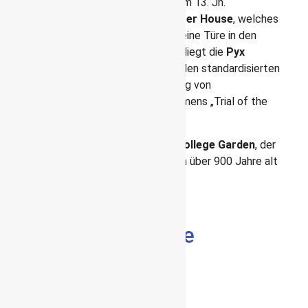
Kathedrale wurde eine Klosteranlage im 13. Jh.
angeschlossen. Das achteckige
Chapter House
, welches
im Gegensatz zum Roman „Sakrileg“ keine Türe in den
Garten hat, ist hier zu finden. Daneben liegt die
Pyx
Chamber.
Der Name Pyx kommt von den standardisierten
Gold- und Silberstücken die zur Prüfung von
Münzgewichten in einer Zeremonie namens „Trial of the
Pyx“ genutzt werden.
Ein Stückchen weiter geht es in den
College Garden
, der
innerhalb des Geländes liegt und schon über 900 Jahre alt
ist.
Buckingham Palace
Die Wachablösung vor dem
Buckingham Palace gehört zu