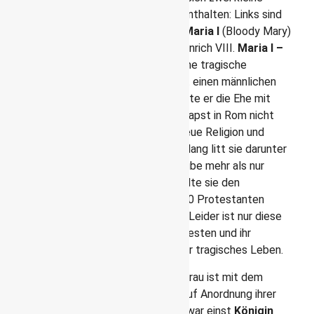
Kapellen, die ganz besondere Gräber enthalten: Links sind
Elisabeth I und ihre Halbschwester Maria I
(Bloody Mary)
begraben. Beides sind Töchter von Heinrich VIII.
Maria I –
einst Königin von England
– hatte eine tragische
Geschichte. Ihr Vater wollte unbedingt einen männlichen
Erben und da es nicht klappte, versuchte er die Ehe mit
Marias Mutter zu annullieren. Als der Papst in Rom nicht
mitzog, gründete er kurzerhand eine neue Religion und
erklärte Maria als unehelich. Ihr Leben lang litt sie darunter
und so war für sie der Katholische Glaube mehr als nur
Religion. Als sie an die Macht kam, wollte sie den
Katholizismus wieder einführen und 300 Protestanten
verloren ihr Leben am Scheiterhaufen. Leider ist nur diese
eine Episode ihres Lebens am bekanntesten und ihr
Beiname
Bloody Mary
überschattet ihr tragisches Leben.
Das Leben einer weiteren tragischen Frau ist mit dem
Namen
Maria Stuart
verbunden, die auf Anordnung ihrer
Cousine Elisabeth geköpft wurde. Sie war einst
Königin