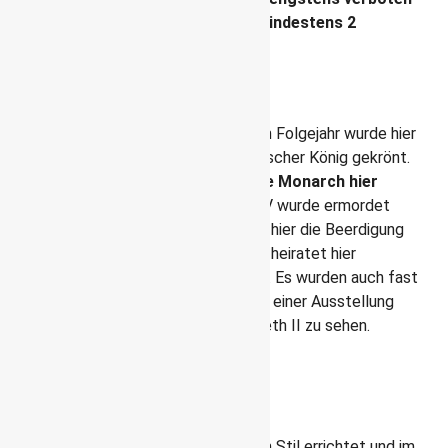
und für deinen Besuch solltest du mindestens 2
Stunden einplanen.
Wissenswertes
Geweiht wurde sie 1065 und bereits im Folgejahr wurde hier
Wilhelm der Eroberer
als erster Englischer König gekrönt.
Seit dieser Zeit wurde
jeder Englische Monarch hier
gekrönt
, bis auf 2 Ausnahme: Eduard V wurde ermordet
und Eduard VII dankte ab. Zudem fand hier die Beerdigung
von Lady Diana statt und Prinz William heiratet hier
Catherine Middleton am 29. April 2011. Es wurden auch fast
alle Englischen Könige hier beerdigt. In einer Ausstellung
sind Bilder von der Krönung von Elisabeth II zu sehen.
Die Besichtigung von
Westminster Abbey
Die prachtvolle Kirche ist in Gotischem Stil errichtet und im