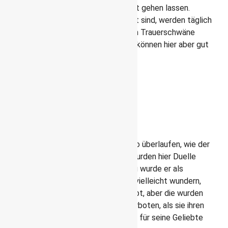
Schwäne und weitere Wasservögel gut gehen lassen.
Pelikane, die ebenfalls hier beheimatet sind, werden täglich
um 14:30 Uhr gefüttert. Die schwarzen Trauerschwäne
kommen ursprünglich aus Australien – können hier aber gut
die milden Winter überstehen.
Green Park
Der Green Park grenzt an den
St. James Park
Der 19 ha große Green Park ist nicht so überlaufen, wie der
angrenzende St. James Park. Früher wurden hier Duelle
ausgetragen und im Zweiten Weltkrieg wurde er als
Gemüsegarten genutzt. Du wirst dich vielleicht wundern,
warum es hier wenige Blumenbeete gibt, aber die wurden
von Königin Katharina von Braganza verboten, als sie ihren
Gatten dabei erwischte, wie er Blumen für seine Geliebte