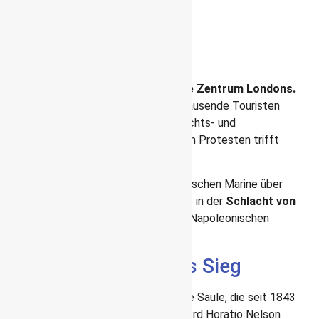
Trafalgar Square ist nicht nur
das Zentrum des Westends,
sondern hier liegt Londons
Herz
Trafalgar Square ist das eigentliche Zentrum Londons.
Auf diesem Platz strömen nicht nur Tausende Touristen
jedes Jahr, sondern hier finden Weihnachts- und
Silvesterfeiern statt und zu politischen Protesten trifft
man sich ebenfalls auf dem Platz.
Der Platz erinnert an den Sieg der Britischen Marine über
die Französische und Spanische Flotte in der
Schlacht von
Trafalgar im Jahr 1805
während der Napoleonischen
Kriege.
Gedenken an Nelson’s Sieg
Die Nelson’s Column ist eine 52 m hohe Säule, die seit 1843
die Mitte des Platzes ziert. Admiral Lord Horatio Nelson