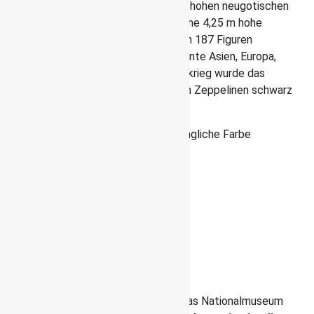
So wurde
1872
mit dem Bau des 53 m hohen neugotischen
Denkmals begonnen. Die Mitte ziert eine 4,25 m hohe
vergoldete Statue des Prinzen, die von 187 Figuren
umgeben ist. Diese stellen die Kontinente Asien, Europa,
Afrika und Amerika dar. Im Ersten Weltkrieg wurde das
Denkmal zum Schutz vor Angriffen von Zeppelinen schwarz
gestrichen und blieb 80 Jahre aus so.
Zum Glück ist heute wieder die ursprüngliche Farbe
sichtbar.
Nationalmuseum
Das Nationalmuseum ist
schon von außen sehenswert
Südlich der Kensington Gardens lädt das Nationalmuseum