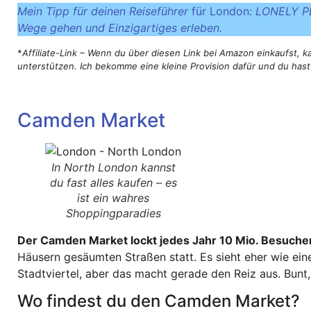
Mein Tipp für deinen Reiseführer
für London:
LONELY PL
Wege gehen und Einzigartiges erleben.
*
Affiliate-Link – Wenn du über diesen Link bei Amazon einkaufst, 
unterstützen. Ich bekomme eine kleine Provision dafür und du has
Camden Market
In North London kannst
du fast alles kaufen – es
ist ein wahres
Shoppingparadies
Der Camden Market lockt jedes Jahr 10 Mio. Besuche
Häusern gesäumten Straßen statt. Es sieht eher wie eine 
Stadtviertel, aber das macht gerade den Reiz aus. Bunt
Wo findest du den Camden Market?