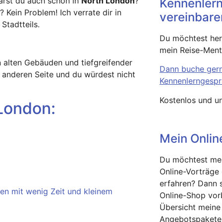
arst du auch schon in
North London
?
Kennenler
? Kein Problem! Ich verrate dir in
vereinbare
Stadtteils.
Du möchtest hera
mein Reise-Ment
 alten Gebäuden und tiefgreifender
Dann buche gern
g anderen Seite und du würdest nicht
Kennenlerngespr
Kostenlos und un
 London:
Mein Onli
Du möchtest me
Online-Vorträge
erfahren? Dann 
en mit wenig Zeit und kleinem
Online-Shop vorb
Übersicht meine
Angebotspakete 