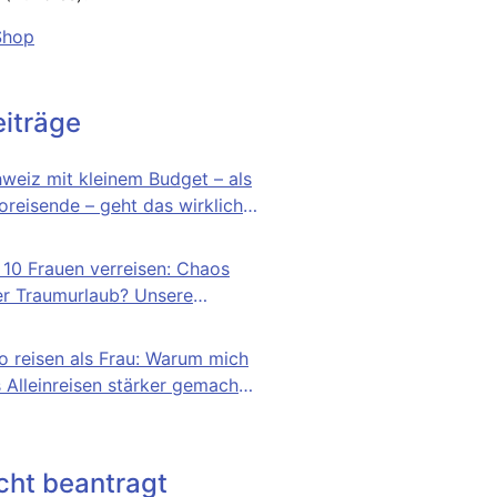
Shop
iträge
weiz mit kleinem Budget – als
oreisende – geht das wirklich?
n Selbstversuch
 10 Frauen verreisen: Chaos
r Traumurlaub? Unsere
lichen Erfahrungen
o reisen als Frau: Warum mich
 Alleinreisen stärker gemacht
icht beantragt