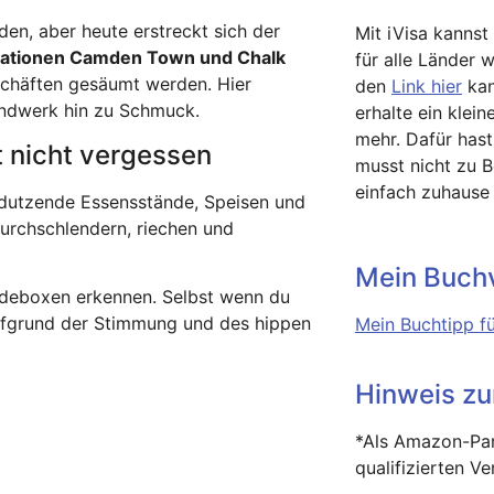
en, aber heute erstreckt sich der
Mit iVisa kannst
ationen Camden Town und Chalk
für alle Länder 
eschäften gesäumt werden. Hier
den
Link hier
kan
handwerk hin zu Schmuck.
erhalte ein klein
mehr. Dafür has
 nicht vergessen
musst nicht zu 
einfach zuhause
dutzende Essensstände, Speisen und
durchschlendern, riechen und
Mein Buchv
rdeboxen erkennen. Selbst wenn du
 aufgrund der Stimmung und des hippen
Mein Buchtipp fü
Hinweis z
*Als Amazon-Par
qualifizierten V