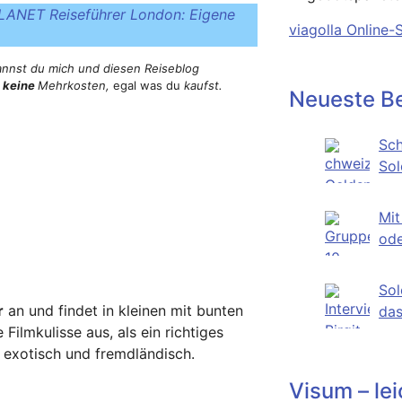
ANET Reiseführer London: Eigene
viagolla Online-
kannst du mich und diesen Reiseblog
t
keine
Mehrkosten,
egal was du
kaufst.
Neueste Be
Sch
Sol
Mei
Mit
ode
ehr
Sol
r
an und findet in kleinen mit bunten
das
Filmkulisse aus, als ein richtiges
hat
, exotisch und fremdländisch.
Visum – le