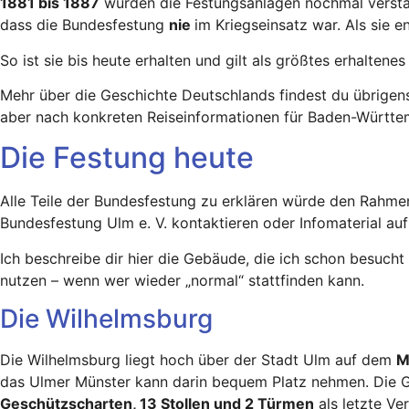
1881 bis 1887
wurden die Festungsanlagen nochmal verstärk
dass die Bundesfestung
nie
im Kriegseinsatz war. Als sie e
So ist sie bis heute erhalten und gilt als größtes erhalte
Mehr über die Geschichte Deutschlands findest du übrigen
aber nach konkreten Reiseinformationen für Baden-Württ
Die Festung heute
Alle Teile der Bundesfestung zu erklären würde den Rahmen
Bundesfestung Ulm e. V. kontaktieren oder Infomaterial au
Ich beschreibe dir hier die Gebäude, die ich schon besuc
nutzen – wenn wer wieder „normal“ stattfinden kann.
Die Wilhelmsburg
Die Wilhelmsburg liegt hoch über der Stadt Ulm auf dem
M
das Ulmer Münster kann darin bequem Platz nehmen. Die G
Geschützscharten, 13 Stollen und 2 Türmen
als letzte Ve