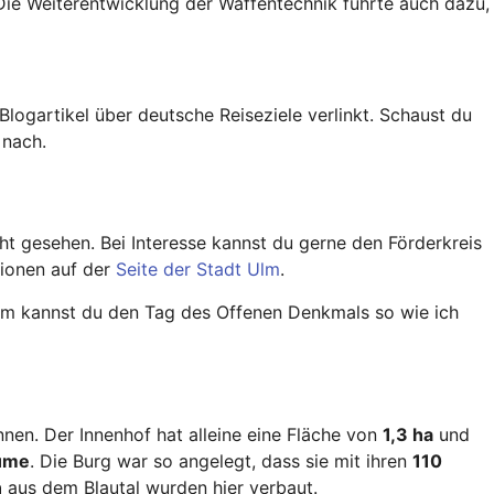
Die Weiterentwicklung der Waffentechnik führte auch dazu,
 Blogartikel über deutsche Reiseziele verlinkt. Schaust du
d
nach.
t gesehen. Bei Interesse kannst du gerne den Förderkreis
tionen auf der
Seite der Stadt Ulm
.
dem kannst du den Tag des Offenen Denkmals so wie ich
en. Der Innenhof hat alleine eine Fläche von
1,3 ha
und
ume
. Die Burg war so angelegt, dass sie mit ihren
110
n
aus dem Blautal wurden hier verbaut.