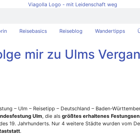
rin
Reisebasics
Reiseblog
Wandertipps
Ü
olge mir zu Ulms Verga
ndesfestung Ulm
, die als
größtes erhaltenes
Festungsen
es 19. Jahrhunderts. Nur 4 weitere Städte wurden vom De
aststatt
.