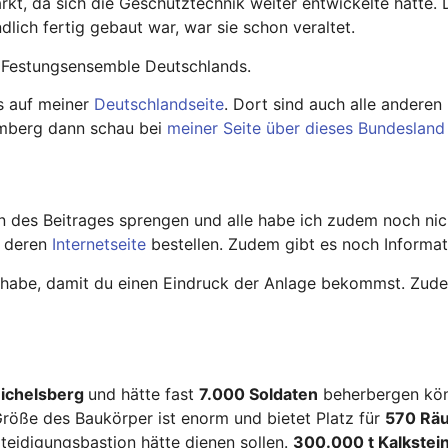
t, da sich die Geschütztechnik weiter entwickelte hatte. 
ndlich fertig gebaut war, war sie schon veraltet.
nes Festungsensemble Deutschlands.
s auf meiner
Deutschlandseite
. Dort sind auch alle anderen
emberg dann schau bei
meiner Seite über dieses Bundeslan
 des Beitrages sprengen und alle habe ich zudem noch nich
f deren
Internetseite
bestellen. Zudem gibt es noch Informa
ht habe, damit du einen Eindruck der Anlage bekommst. Zu
ichelsberg
und hätte fast
7.000 Soldaten
beherbergen könn
röße des Baukörper ist enorm und bietet Platz für
570 Rä
rteidigungsbastion hätte dienen sollen.
300.000 t Kalkstei