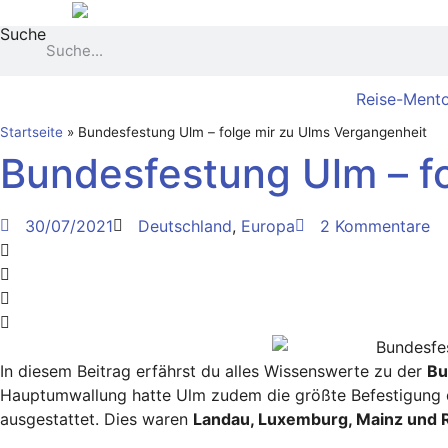
Zum
Suche
Inhalt
springen
Reise-Mento
Startseite
»
Bundesfestung Ulm – folge mir zu Ulms Vergangenheit
Bundesfestung Ulm – f
30/07/2021
Deutschland
,
Europa
2 Kommentare
In diesem Beitrag erfährst du alles Wissenswerte zu der
Bu
Hauptumwallung hatte Ulm zudem die größte Befestigung d
ausgestattet. Dies waren
Landau, Luxemburg, Mainz und R