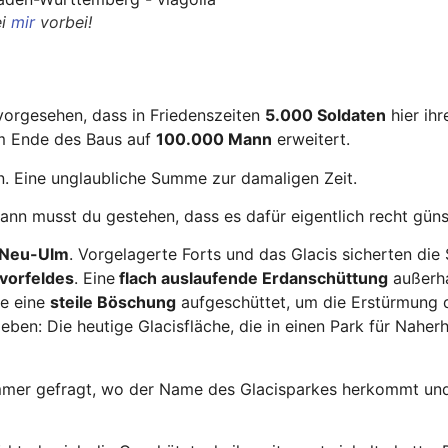
ei
mir
vorbei!
 vorgesehen, dass in Friedenszeiten
5.000 Soldaten
hier ihr
m Ende des Baus auf
100.000 Mann
erweitert.
. Eine unglaubliche Summe zur damaligen Zeit.
nn musst du gestehen, dass es dafür eigentlich recht günst
 Neu-Ulm
. Vorgelagerte Forts und das Glacis sicherten die
vorfeldes
. Eine
flach auslaufende Erdanschüttung
außerha
de eine
steile Böschung
aufgeschüttet, um die Erstürmung 
ben: Die heutige Glacisfläche, die in einen Park für Nah
r immer gefragt, wo der Name des Glacisparkes herkommt un