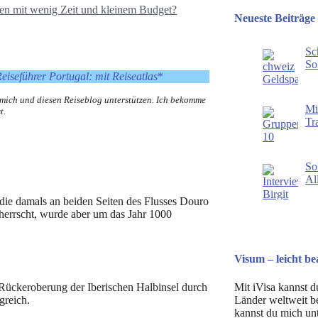
en mit wenig Zeit und kleinem Budget?
Neueste Beiträge
Sc
So
eiseführer Portugal: mit Reiseatlas
*
Se
 mich und diesen Reiseblog unterstützen. Ich bekomme
Mi
t.
Tr
Er
So
Al
 die damals an beiden Seiten des Flusses Douro
herrscht, wurde aber um das Jahr 1000
Visum – leicht be
Rückeroberung der Iberischen Halbinsel durch
Mit iVisa kannst du
greich.
Länder weltweit b
kannst du mich unte