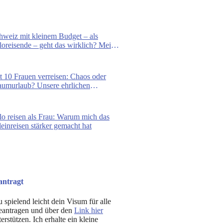
hweiz mit kleinem Budget – als
loreisende – geht das wirklich? Mein
lbstversuch
t 10 Frauen verreisen: Chaos oder
aumurlaub? Unsere ehrlichen
fahrungen
lo reisen als Frau: Warum mich das
leinreisen stärker gemacht hat
antragt
 spielend leicht dein Visum für alle
eantragen und über den
Link hier
rstützen. Ich erhalte ein kleine