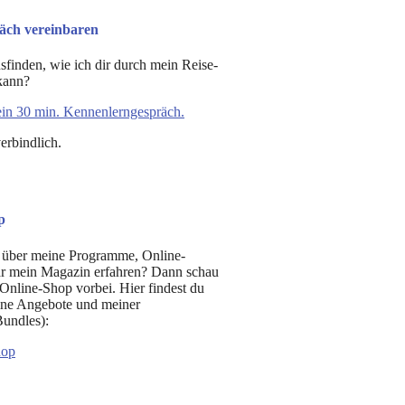
äch vereinbaren
finden, wie ich dir durch mein Reise-
kann?
in 30 min. Kennenlerngespräch.
erbindlich.
p
 über meine Programme, Online-
ar mein Magazin erfahren? Dann schau
Online-Shop vorbei. Hier findest du
ine Angebote und meiner
undles):
hop