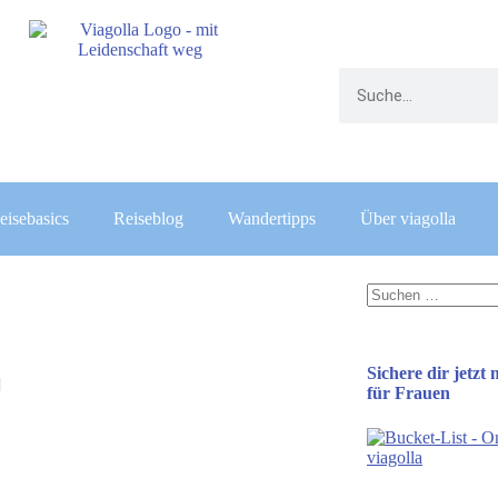
eisebasics
Reiseblog
Wandertipps
Über viagolla
Sichere dir jetzt
für Frauen