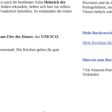
wo auch ihr berühmter Sohn
Heinrich der
Provision und du z
dien erkundete, ließen sich hier zur selben
Portogebühren, mus
Frankreich betreiben. So entstanden die ersten
Visum einfach zuh
Mein Buchvorschl
a am Ufer des Douro
, das
UNESCO-
Mein Buchtipp für
nnenstadt. Die Kirchen geben dir gute
Hinweis zum Buc
*Als Amazon-Partne
Verkäufen