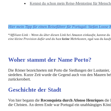
Kennst du schon mein Reise-Mentoring für Mensch
Hier mein Tipp für einen Reiseführer für Portugal: Stefan Loose R
*
Affiliate-Link – Wenn du über diesen Link bei Amazon einkaufst, kannst du
eine kleine Provision dafür und du hast
keine
Mehrkosten,
egal was du
kaufs
Woher stammt der Name Porto?
Die Römer bezeichneten mit Porto die Siedlungen der Lusitanier,
siedelten. Kurze Zeit wurde die Gegend auch von den Mauren be
zurückerobert.
Geschichte der Stadt
Von hier begann die
Reconquista durch Afonso Henriques
die 
die Christen. An deren Ende war Portugal ein unabhängiges Köni