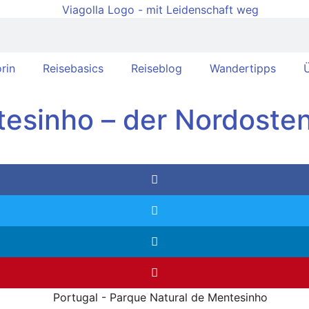
rin
Reisebasics
Reiseblog
Wandertipps
Ü
esinho – der Nordosten