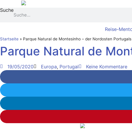
Zum
Suche
Inhalt
springen
Reise-Mento
Startseite
»
Parque Natural de Montesinho – der Nordosten Portugals
Parque Natural de Mont
19/05/2020
Europa
,
Portugal
Keine Kommentare