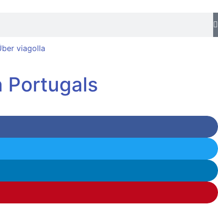
ber viagolla
 Portugals