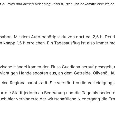
st du mich und diesen Reiseblog unterstützen. Ich bekomme eine kleine
sabon. Mit dem Auto benötigst du von dort ca. 2,5 h. Deutl
 knapp 1,5 h erreichen. Ein Tagesausflug ist also immer mö
izische Händel kamen den Fluss Guadiana herauf gesegelt, 
m wichtigen Handelsposten aus, an dem Getreide, Olivenöl, 
ine Regionalhauptstadt. Sie verstärkten die Verteidigung
lor die Stadt jedoch an Bedeutung und die Tage als bedeut
ch hier verhinderte der wirtschaftliche Niedergang die Er