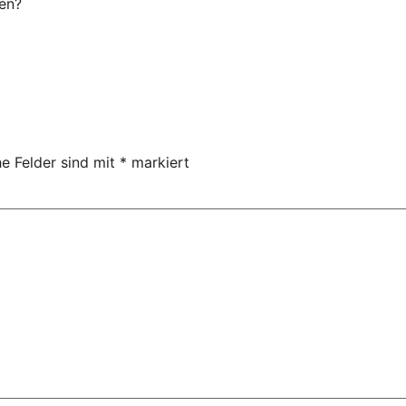
en?
he Felder sind mit
*
markiert