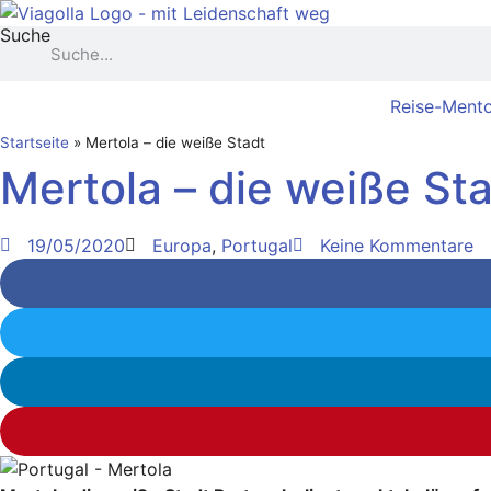
Zum
Suche
Inhalt
springen
Reise-Mento
Startseite
»
Mertola – die weiße Stadt
Mertola – die weiße St
19/05/2020
Europa
,
Portugal
Keine Kommentare