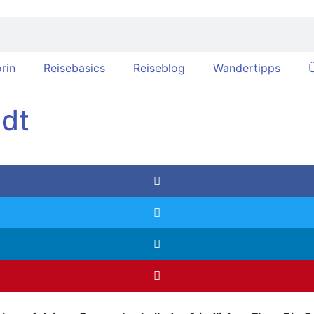
rin
Reisebasics
Reiseblog
Wandertipps
Ü
adt