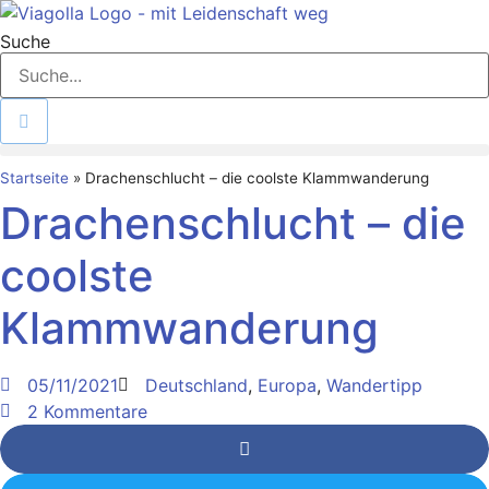
Zum
Inhalt
Suche
springen
Startseite
»
Drachenschlucht – die coolste Klammwanderung
Drachenschlucht – die
coolste
Klammwanderung
05/11/2021
Deutschland
,
Europa
,
Wandertipp
2 Kommentare