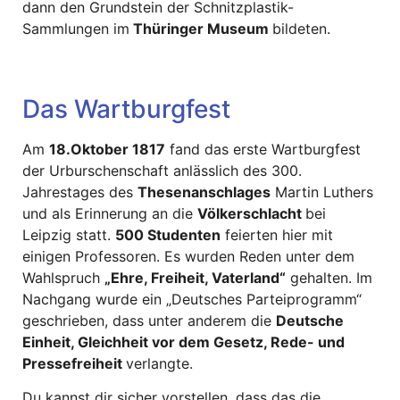
dann den Grundstein der Schnitzplastik-
Sammlungen im
Thüringer Museum
bildeten.
Das Wartburgfest
Am
18.Oktober 1817
fand das erste Wartburgfest
der Urburschenschaft anlässlich des 300.
Jahrestages des
Thesenanschlages
Martin Luthers
und als Erinnerung an die
Völkerschlacht
bei
Leipzig statt.
500 Studenten
feierten hier mit
einigen Professoren. Es wurden Reden unter dem
Wahlspruch
„Ehre, Freiheit, Vaterland“
gehalten. Im
Nachgang wurde ein „Deutsches Parteiprogramm“
geschrieben, dass unter anderem die
Deutsche
Einheit, Gleichheit vor dem Gesetz, Rede- und
Pressefreiheit
verlangte.
Du kannst dir sicher vorstellen, dass das die