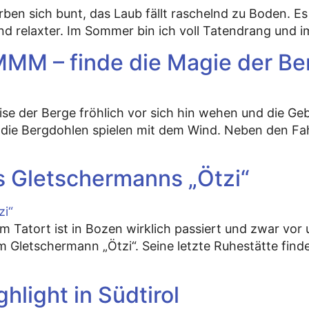
ärben sich bunt, das Laub fällt raschelnd zu Boden. E
 und relaxter. Im Sommer bin ich voll Tatendrang und 
M – finde die Magie der Be
rise der Berge fröhlich vor sich hin wehen und die Geb
 die Bergdohlen spielen mit dem Wind. Neben den F
s Gletschermanns „Ötzi“
nem Tatort ist in Bozen wirklich passiert und zwar vo
vom Gletschermann „Ötzi“. Seine letzte Ruhestätte fi
light in Südtirol