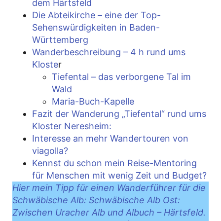
dem Härtsfeld
Die Abteikirche – eine der Top-
Sehenswürdigkeiten in Baden-
Württemberg
Wanderbeschreibung – 4 h rund ums
Kloste
r
Tiefental – das verborgene Tal im
Wald
Maria-Buch-Kapelle
Fazit der Wanderung „Tiefental“ rund ums
Kloster Neresheim:
Interesse an mehr Wandertouren von
viagolla?
Kennst du schon mein Reise-Mentoring
für Menschen mit wenig Zeit und Budget?
Hier mein Tipp für einen Wanderführer für die
Schwäbische Alb: Schwäbische Alb Ost:
Zwischen Uracher Alb und Albuch – Härtsfeld.