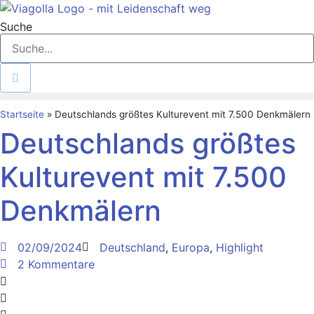
Zum
Inhalt
Suche
springen
Startseite
»
Deutschlands größtes Kulturevent mit 7.500 Denkmälern
Deutschlands größtes
Kulturevent mit 7.500
Denkmälern
02/09/2024
Deutschland
,
Europa
,
Highlight
2 Kommentare