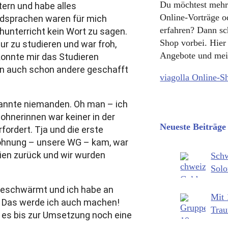
Du möchtest mehr
ern und habe alles
Online-Vorträge 
emdsprachen waren für mich
erfahren? Dann s
chunterricht kein Wort zu sagen.
Shop vorbei. Hier
ur zu studieren und war froh,
Angebote und mei
konnte mir das Studieren
ben auch schon andere geschafft
viagolla Online-S
kannte niemanden. Oh man – ich
ohnerinnen war keiner in der
Neueste Beiträge
fordert. Tja und die erste
Wohnung – unsere WG – kam, war
lien zurück und wir wurden
Schw
Solo
Mein
geschwärmt und ich habe an
Mit 
: Das werde ich auch machen!
Trau
 es bis zur Umsetzung noch eine
Erfa