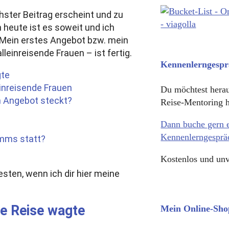
hster Beitrag erscheint und zu
heute ist es soweit und ich
 Mein erstes Angebot bzw. mein
einreisende Frauen – ist fertig.
Kennenlerngespr
gte
einreisende Frauen
Du möchtest herau
em Angebot steckt?
Reise-Mentoring 
Dann buche gern e
Kennenlerngesprä
mms statt?
Kostenlos und unv
ten, wenn ich dir hier meine
te Reise wagte
Mein Online-Sho