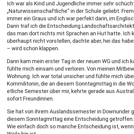
Ich war als Kind und Jugendliche immer sehr schücht
„Naturwissenschaftliche“ in der Schule geliebt. Fr
immer ein Graus und ich war perfekt darin, im Englis
Dann traf ich die Entscheidung Landschaftsarchitekt
das man dort nichts mit Sprachen an Hut hatte. Ich 
überhaupt nicht vorstellen, dachte aber, hei das ha
– wird schon klappen.
Dann kam mein erster Tag in der neuen WG und ich 
fühlte mich einsam und verloren. Von meinen Mitbew
Wohnung. Ich war total unsicher und fühlte mich über
Kommilitonin, die an diesem Sonntagmittag in die 
etliche Semester über mir, kehrte gerade aus Austra
sofort Freundinnen.
Sie hat von ihrem Auslandssemester in Downunder 
diesem Sonntagmittag eine Entscheidung getroffen
Wie einfach doch so manche Entscheidung ist, wenn
Weile hin ist…….