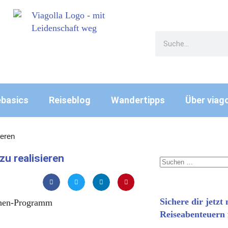
ebasics
Reiseblog
Wandertipps
Über viago
ieren
zu realisieren
Sichere dir jetzt
Reiseabenteuern