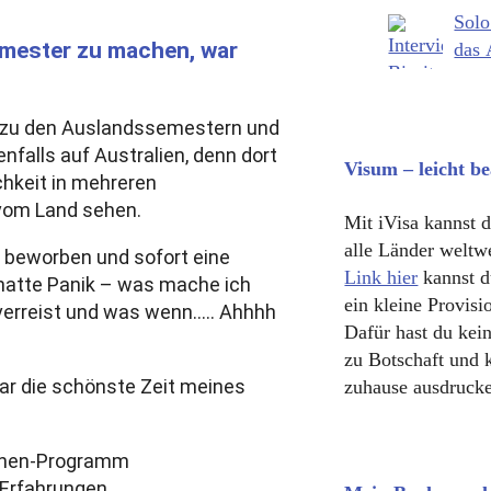
Solo
emester zu machen, war
das 
H zu den Auslandssemestern und
falls auf Australien, denn dort
Visum – leicht b
chkeit in mehreren
 vom Land sehen.
Mit iVisa kannst d
alle Länder weltw
le beworben und sofort eine
Link hier
kannst d
 hatte Panik – was mache ich
ein kleine Provisi
 verreist und was wenn….. Ahhhh
Dafür hast du kei
zu Botschaft und 
war die schönste Zeit meines
zuhause ausdruck
 Erfahrungen