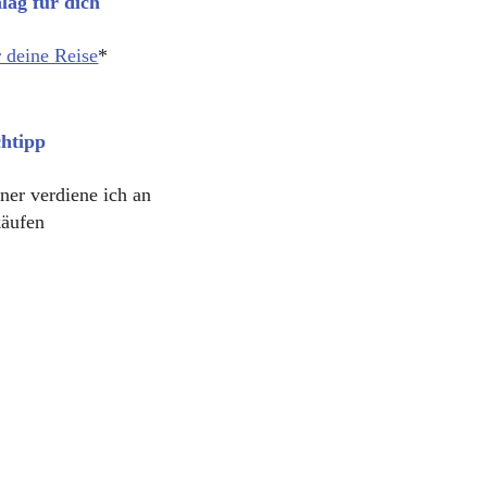
lag für dich
 deine Reise
*
htipp
er verdiene ich an
käufen