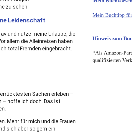
Mein Buchvorsch
ine zu sehen
Mein Buchtipp für
ine Leidenschaft
brav und nutze meine Urlaube, die
Hinweis zum Buc
Vor allem die Alleinreisen haben
ch total Fremden eingebracht.
*Als Amazon-Partn
qualifizierten Ver
verrücktesten Sachen erleben –
 – hoffe ich doch. Das ist
en.
n. Mehr für mich und die Frauen
nd sich aber so gern ein