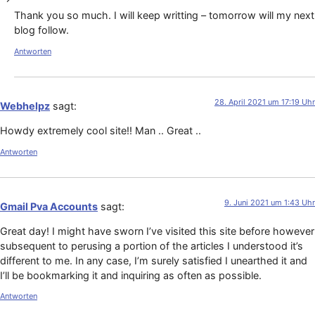
Thank you so much. I will keep writting – tomorrow will my next
blog follow.
Antworten
28. April 2021 um 17:19 Uhr
Webhelpz
sagt:
Howdy extremely cool site!! Man .. Great ..
Antworten
9. Juni 2021 um 1:43 Uhr
Gmail Pva Accounts
sagt:
Great day! I might have sworn I’ve visited this site before however
subsequent to perusing a portion of the articles I understood it’s
different to me. In any case, I’m surely satisfied I unearthed it and
I’ll be bookmarking it and inquiring as often as possible.
Antworten