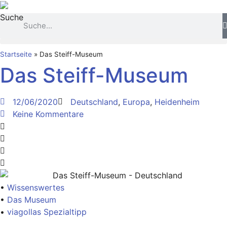
Zum
Suche
Inhalt
springen
Startseite
»
Das Steiff-Museum
Das Steiff-Museum
12/06/2020
Deutschland
,
Europa
,
Heidenheim
Keine Kommentare
•
Wissenswertes
•
Das Museum
•
viagollas Spezialtipp